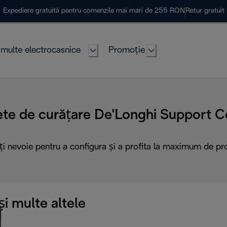
Expediere gratuită pentru comenzile mai mari de 255 RON
Retur gratuit
multe electrocasnice
Promoție
ete de curățare De'Longhi Support C
ți nevoie pentru a configura și a profita la maximum de pr
i multe altele