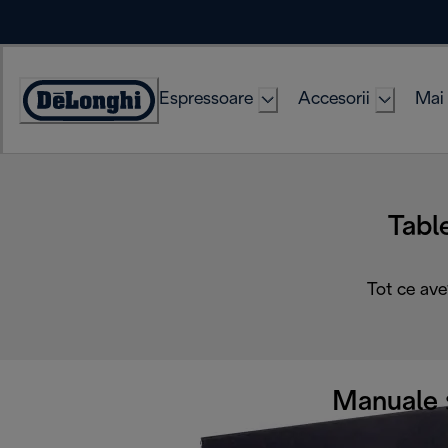
Skip
to
Content
Espressoare
Accesorii
Mai 
Accessibility
Statement
Tabl
Tot ce ave
Manuale ș