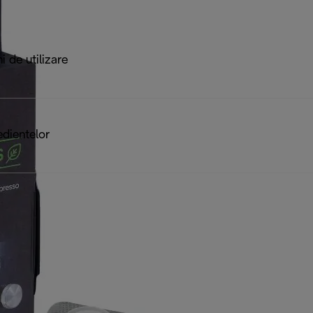
ni de utilizare
edientelor