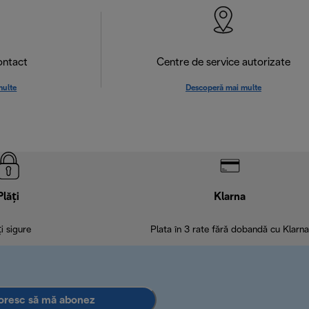
ontact
Centre de service autorizate
multe
Descoperă mai multe
Plăți
Klarna
ți sigure
Plata în 3 rate fără dobandă cu Klarna
oresc să mă abonez