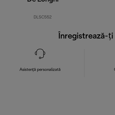
DLSC552
Înregistrează-ț
Asistență personalizată