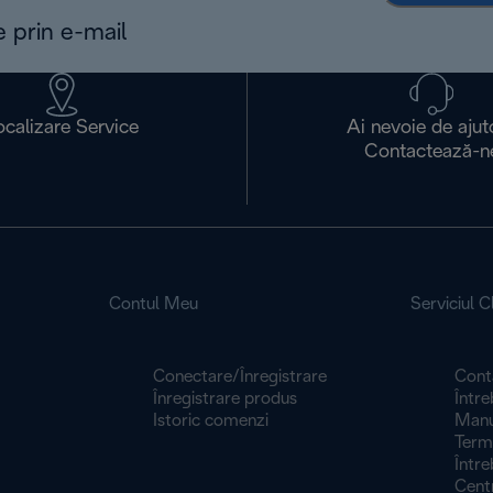
e prin e-mail
ocalizare Service
Ai nevoie de ajut
Contactează-n
Contul Meu
Serviciul Cl
Conectare/Înregistrare
Cont
Înregistrare produs
Între
Istoric comenzi
Manua
Termeni
Între
Centr