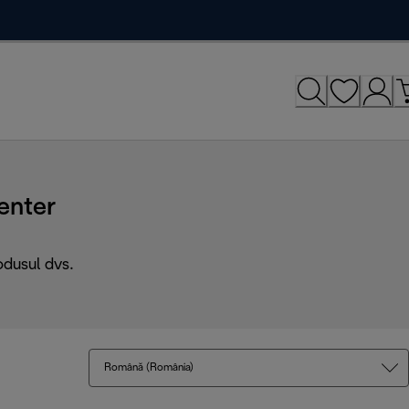
enter
odusul dvs.
Română (România)