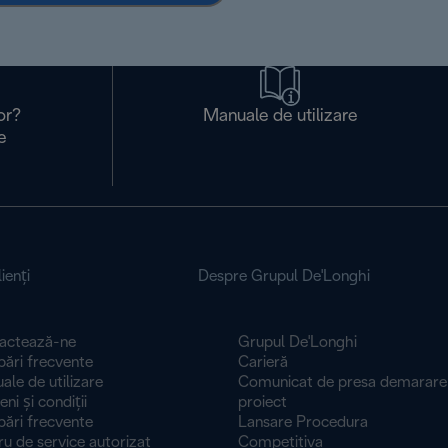
or?
Manuale de utilizare
e
ienţi
Despre Grupul De'Longhi
actează-ne
Grupul De'Longhi
bări frecvente
Carieră
le de utilizare
Comunicat de presa demarare
 și condiți​​​​​​​i
proiect
bări frecvente
Lansare Procedura
u de service autorizat
Competitiva