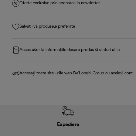
Oferte exclusive prin abonarea la newsletter
Salvați-vă produsele preferate
Acces ușor la informațiile despre produs și sfaturi utile
Accesați toate site-urile web De'Longhi Group cu același cont
Expediere
R