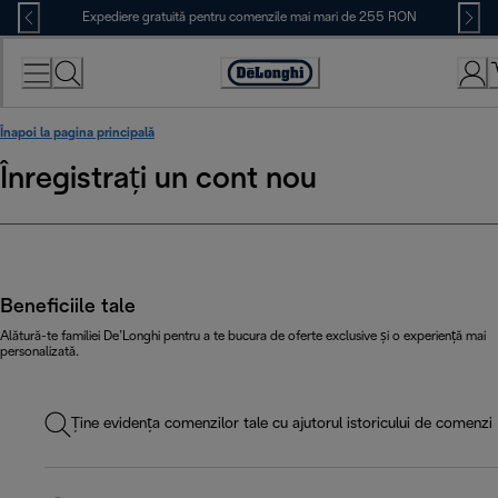
Skip
Expediere gratuită pentru comenzile mai mari de 255 RON
to
Content
Accessibility
Statement
Înapoi la pagina principală
Înregistrați un cont nou
Beneficiile tale
Alătură-te familiei De’Longhi pentru a te bucura de oferte exclusive și o experiență mai
personalizată.
Ține evidența comenzilor tale cu ajutorul istoricului de comenzi