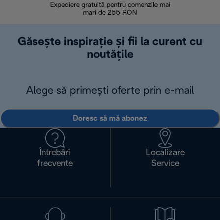
Expediere gratuită pentru comenzile mai
30 de zi
mari de 255 RON
Găsește inspirație și fii la curent cu
noutățile
Alege să primești oferte prin e-mail
Doresc să mă abonez
Întrebări
Localizare
frecvente
Service