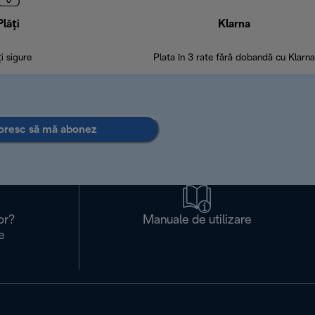
Plăți
Klarna
ți sigure
Plata în 3 rate fără dobandă cu Klarna
oresc să mă abonez
or?
Manuale de utilizare
e