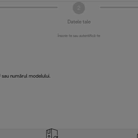
2
Datele tale
Înscrie-te sau autentifică-te
U sau numărul modelului.