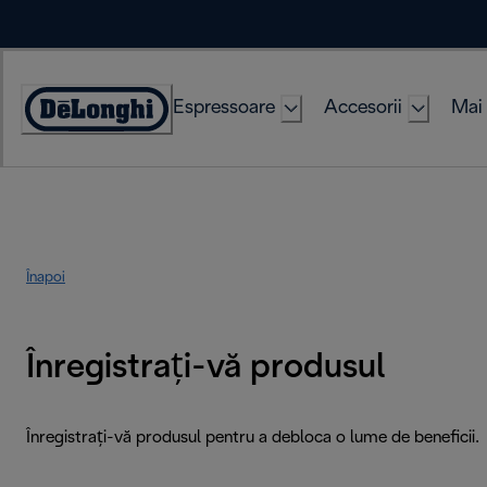
Skip
to
Content
Espressoare
Accesorii
Mai 
Accessibility
Statement
Înapoi
Înregistrați-vă produsul
Înregistrați-vă produsul pentru a debloca o lume de beneficii.