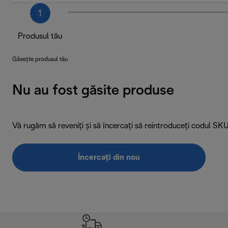
1
Produsul tău
Găsește produsul tău
Nu au fost găsite produse
Vă rugăm să reveniți și să încercați să reintroduceți codul SK
Încercați din nou