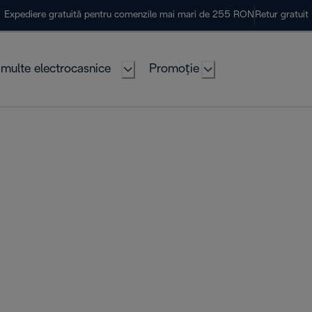
Expediere gratuită pentru comenzile mai mari de 255 RON
Retur gratuit
multe electrocasnice
Promoție