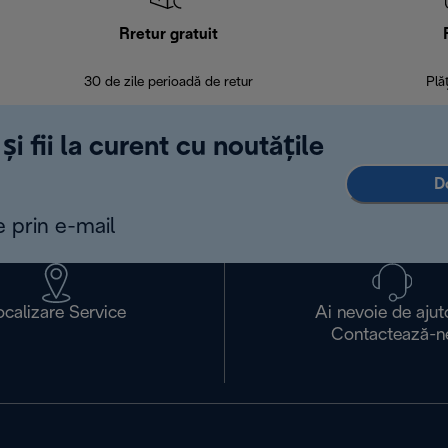
Rretur gratuit
30 de zile perioadă de retur
Plă
și fii la curent cu noutățile
D
e prin e-mail
ocalizare Service
Ai nevoie de ajut
Contactează-n