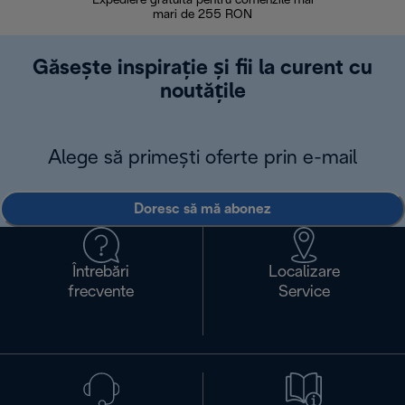
Expediere gratuită pentru comenzile mai
30 de zi
mari de 255 RON
Găsește inspirație și fii la curent cu
noutățile
Alege să primești oferte prin e-mail
Doresc să mă abonez
Întrebări
Localizare
frecvente
Service