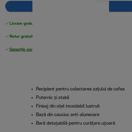
Adaugă în coș
Livrare gratuită standard
peste 255 LEI
Retur gratuit
Garanție completă
a producătorului
Recipient pentru colectarea zațului de cafea
Puternic și stabil
Finisaj din oțel inoxidabil lustruit
Bază din cauciuc anti-alunecare
Bară detașabilă pentru curățare ușoară