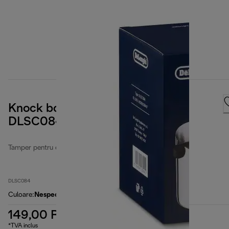
Knock box pentru zațul de cafea
DLSC084
Tamper pentru cafea și cutie pentru
DLSC084
Culoare
:
Nespecificat
149,00 RON
*TVA inclus