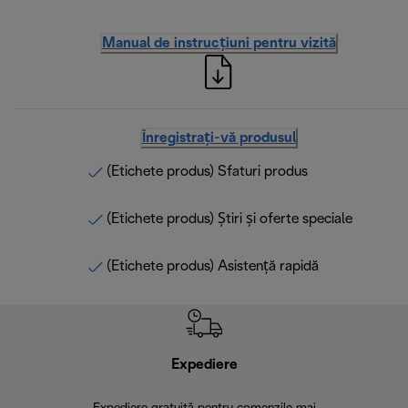
Manual de instrucțiuni pentru vizită
Înregistrați-vă produsul
(Etichete produs) Sfaturi produs
(Etichete produs) Știri și oferte speciale
(Etichete produs) Asistență rapidă
Expediere
R