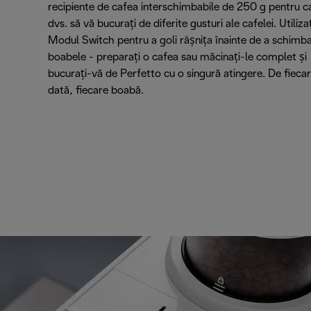
recipiente de cafea interschimbabile de 250 g pentru c
dvs. să vă bucurați de diferite gusturi ale cafelei. Utilizaț
Modul Switch pentru a goli râșnița înainte de a schimb
boabele - preparați o cafea sau măcinați-le complet și
bucurați-vă de Perfetto cu o singură atingere. De fieca
dată, fiecare boabă.