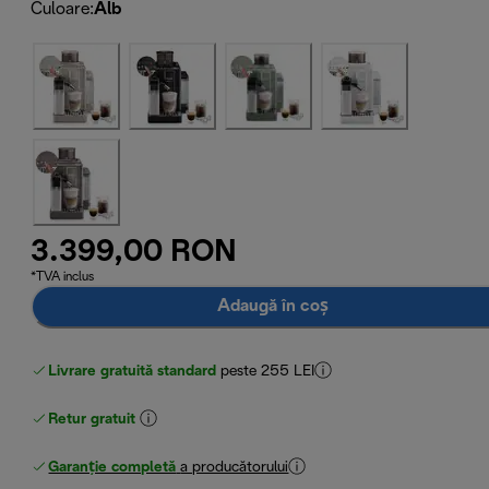
Culoare
:
Alb
3.399,00 RON
*TVA inclus
Adaugă în coș
Livrare gratuită standard
peste 255 LEI
Retur gratuit
Garanție completă
a producătorului