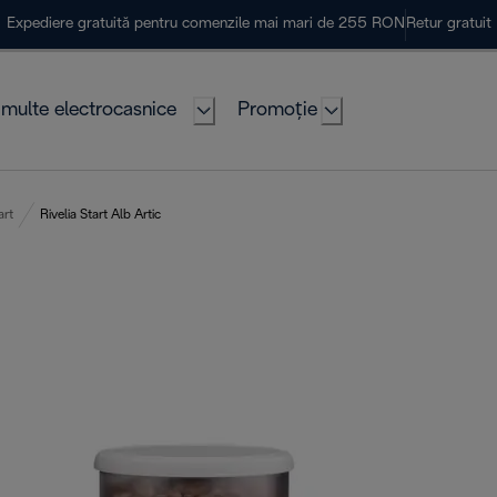
Expediere gratuită pentru comenzile mai mari de 255 RON
Retur gratuit
multe electrocasnice
Promoție
art
Rivelia Start Alb Artic