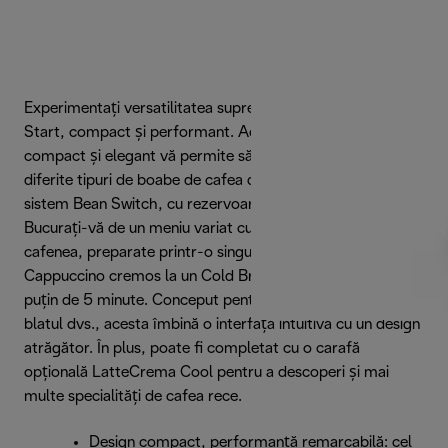
Experimentați versatilitatea supremă a cafelei cu Rivelia
Start, compact și performant. Acest espressor automat
compact și elegant vă permite să explorați cu ușurință
diferite tipuri de boabe de cafea datorită inovatorului
sistem Bean Switch, cu rezervoare interschimbabile.
Bucurați-vă de un meniu variat cu 10 băuturi de calitate
cafenea, preparate printr-o singură atingere, de la un
Cappuccino cremos la un Cold Brew răcoritor gata în mai
puțin de 5 minute. Conceput pentru a se integra perfect pe
blatul dvs., acesta îmbină o interfață intuitivă cu un design
atrăgător. În plus, poate fi completat cu o carafă
opțională LatteCrema Cool pentru a descoperi și mai
multe specialități de cafea rece.
Design compact, performanță remarcabilă: cel