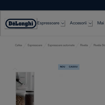
Skip
to
Content
Espressoare
Accesorii
Mai 
Accessibility
Statement
Cafea
Espressoare
Espressoare automate
Rivelia
Rivelia St
NOU
CADOU