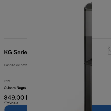
KG Series, Black
Râșnițe de cafea
KG79
Culoare
:
Negru
349,00 RON
*TVA inclus
Adaugă în coș