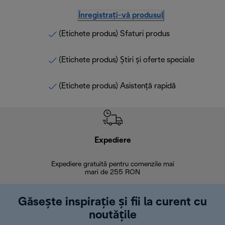
Înregistrați-vă produsul
(Etichete produs) Sfaturi produs
(Etichete produs) Știri și oferte speciale
(Etichete produs) Asistență rapidă
Expediere
R
Expediere gratuită pentru comenzile mai
30 de zi
mari de 255 RON
Găsește inspirație și fii la curent cu
noutățile