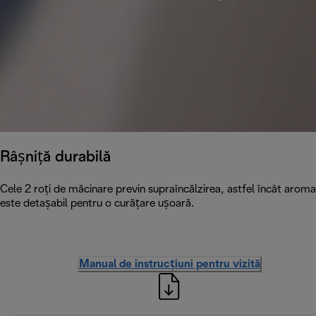
Râșniță durabilă
Cele 2 roți de măcinare previn supraîncălzirea, astfel încât arom
este detașabil pentru o curățare ușoară.
Manual de instrucțiuni pentru vizită