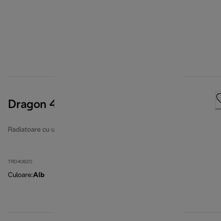
Dragon 4
Radiatoare cu ulei
TRD40820
Culoare
:
Alb