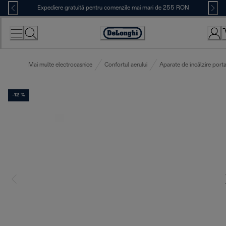
Skip
Expediere gratuită pentru comenzile mai mari de 255 RON
to
Content
Accessibility
Statement
Mai multe electrocasnice
Confortul aerului
Aparate de încălzire porta
-12 %