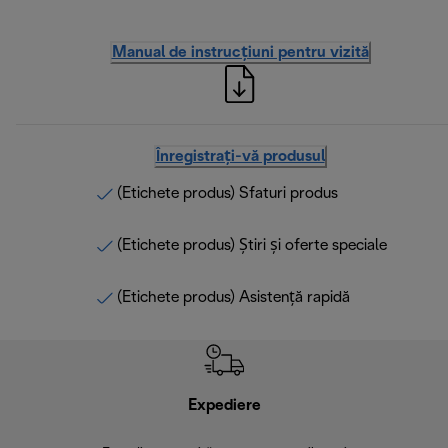
Manual de instrucțiuni pentru vizită
Înregistrați-vă produsul
(Etichete produs) Sfaturi produs
(Etichete produs) Știri și oferte speciale
(Etichete produs) Asistență rapidă
Expediere
R