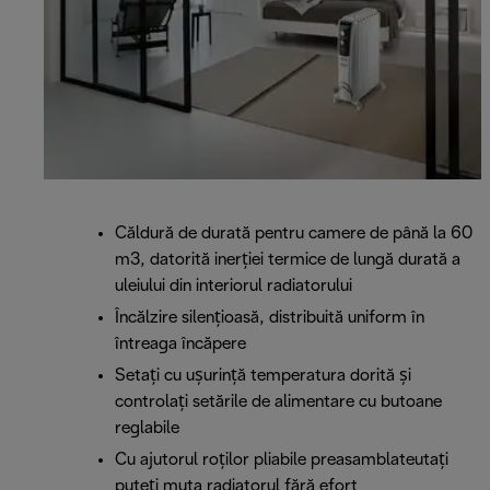
Căldură de durată pentru camere de până la 60
m3, datorită inerției termice de lungă durată a
uleiului din interiorul radiatorului
Încălzire silenţioasă, distribuită uniform în
întreaga încăpere
Setați cu ușurință temperatura dorită și
controlați setările de alimentare cu butoane
reglabile
Cu ajutorul roților pliabile preasamblateutați
puteți muta radiatorul fără efort