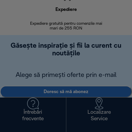
Expediere
R
Expediere gratuită pentru comenzile mai
30 de zi
mari de 255 RON
Găsește inspirație și fii la curent cu
noutățile
Alege să primești oferte prin e-mail
Doresc să mă abonez
Întrebări
Localizare
frecvente
Service