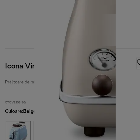
Icona Vintage
Prăjitoare de pâine Icona Vintage
CTOV2103.BG
Culoare
:
Beige