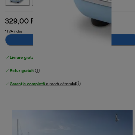
329,00 RON
preț inițial 499,99 RON
499,99 RON
(-34 %)
*TVA inclus
Adaugă în coș
Livrare gratuită standard
peste 255 LEI
Retur gratuit
Garanție completă
a producătorului