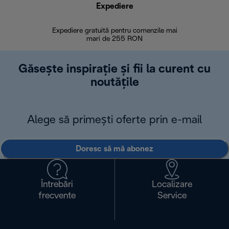
Expediere
R
Expediere gratuită pentru comenzile mai
30 de zi
mari de 255 RON
Găsește inspirație și fii la curent cu
noutățile
Alege să primești oferte prin e-mail
Doresc să mă abonez
Întrebări
Localizare
frecvente
Service