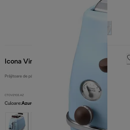
Icona Vintage
Prăjitoare de pâine Icona Vintage
CTOV2103.AZ
Culoare
:
Azure