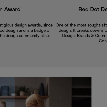
gn Award
Red Dot D
tigious design awards, since
One of the most sought-aft
od design and is a badge of
design. It breaks down int
the design community alike.
Design, Brands & Commu
Con