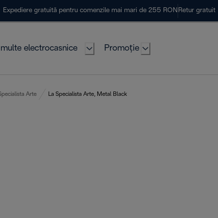
Expediere gratuită pentru comenzile mai mari de 255 RON
Retur gratuit
multe electrocasnice
Promoție
Specialista Arte
La Specialista Arte, Metal Black