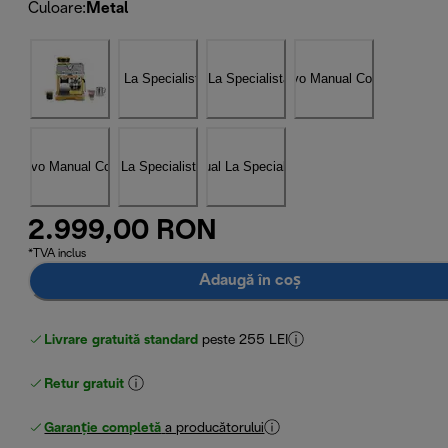
Culoare
:
Metal
2.999,00 RON
*TVA inclus
Adaugă în coș
Livrare gratuită standard
peste 255 LEI
Retur gratuit
Garanție completă
a producătorului