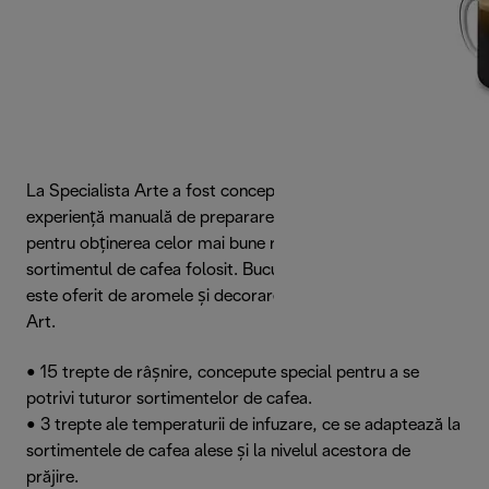
La Specialista Arte a fost conceput să îmbunătățească
experiență manuală de preparare a cafelei și laptelui,
pentru obținerea celor mai bune rezultate în funcție de
sortimentul de cafea folosit. Bucură-te de răsfățul ce îți
este oferit de aromele și decorarea băuturilor, cu Latte
Art.
• 15 trepte de râșnire, concepute special pentru a se
potrivi tuturor sortimentelor de cafea.
• 3 trepte ale temperaturii de infuzare, ce se adaptează la
sortimentele de cafea alese și la nivelul acestora de
prăjire.