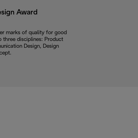
esign Award
er marks of quality for good
o three disciplines: Product
nication Design, Design
cept.