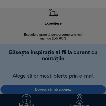
Expediere
R
Expediere gratuită pentru comenzile mai
30 de zi
mari de 255 RON
Găsește inspirație și fii la curent cu
noutățile
Alege să primești oferte prin e-mail
Doresc să mă abonez