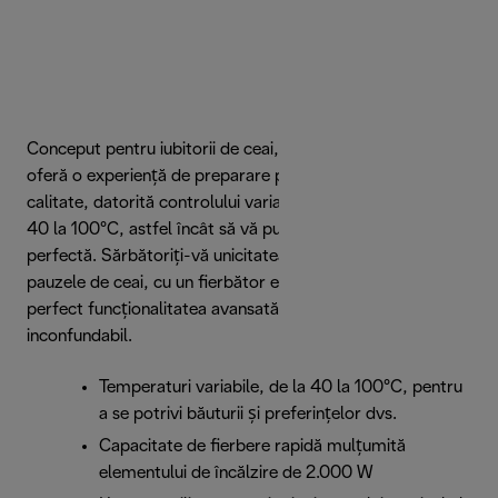
Conceput pentru iubitorii de ceai, Eclettica SpecialTea
oferă o experiență de preparare personalizată și de înaltă
calitate, datorită controlului variabil al temperaturii, de la
40 la 100°C, astfel încât să vă puteți bucura de băutura
perfectă. Sărbătoriți-vă unicitatea, de la micul dejun la
pauzele de ceai, cu un fierbător electric care combină
perfect funcționalitatea avansată cu un design
inconfundabil.
Temperaturi variabile, de la 40 la 100°C, pentru
a se potrivi băuturii și preferințelor dvs.
Capacitate de fierbere rapidă mulțumită
elementului de încălzire de 2.000 W