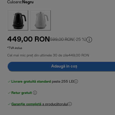
Culoare
:
Negru
449,00 RON
preț inițial 599,00 RO
599,00 RON
(-25 %)
*TVA inclus
Cel mai mic preț din ultimele 30 de zile
449,00 RON
Adaugă în coș
Livrare gratuită standard
peste 255 LEI
Retur gratuit
Garanție completă
a producătorului