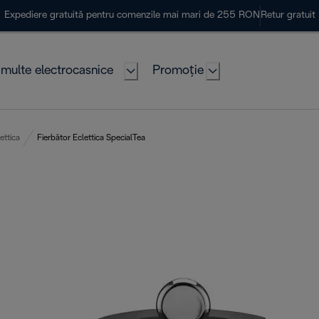
Expediere gratuită pentru comenzile mai mari de 255 RON
Retur gratuit
multe electrocasnice
Promoție
ettica
Fierbător Eclettica SpecialTea