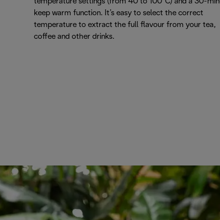
temperature settings (from 40 to 100°C) and a 30-min
keep warm function. It’s easy to select the correct
temperature to extract the full flavour from your tea,
coffee and other drinks.