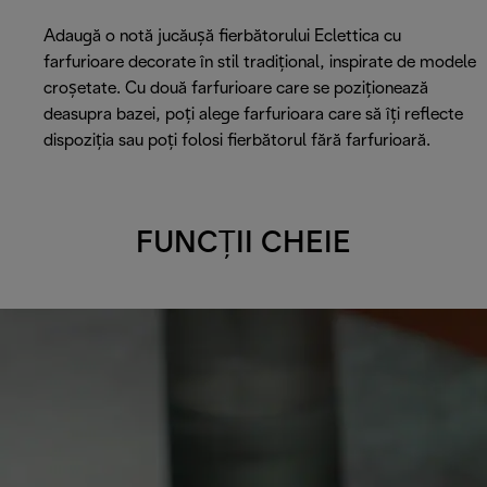
Adaugă o notă jucăușă fierbătorului Eclettica cu
farfurioare decorate în stil tradițional, inspirate de modele
croșetate. Cu două farfurioare care se poziționează
deasupra bazei, poți alege farfurioara care să îți reflecte
dispoziția sau poți folosi fierbătorul fără farfurioară.
FUNCȚII CHEIE