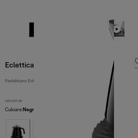
Eclettica Bold Black
Fierbătoare Eclettica
KBY2001.BK
Culoare
:
Negru