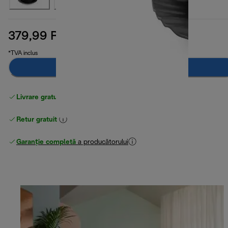
379,99 RON
preț inițial 449,99 RON
449,99 RON
(-16 %)
*TVA inclus
Adaugă în coș
Livrare gratuită standard
peste 255 LEI
Retur gratuit
Garanție completă
a producătorului