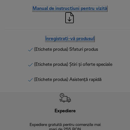
Manual de instrucțiuni pentru vizită
Înregistrați-vă produsul
(Etichete produs) Sfaturi produs
(Etichete produs) Știri și oferte speciale
(Etichete produs) Asistență rapidă
Expediere
R
Expediere gratuită pentru comenzile mai
30 de zi
mari de 255 RON