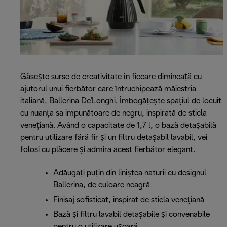
Găsește surse de creativitate în fiecare dimineață cu
ajutorul unui fierbător care întruchipează măiestria
italiană, Ballerina De'Longhi. Îmbogățește spațiul de locuit
cu nuanța sa impunătoare de negru, inspirată de sticla
venețiană. Având o capacitate de 1,7 l, o bază detașabilă
pentru utilizare fără fir și un filtru detașabil lavabil, vei
folosi cu plăcere și admira acest fierbător elegant.
Adăugați puțin din liniștea naturii cu designul
Ballerina, de culoare neagră
Finisaj sofisticat, inspirat de sticla venețiană
Bază și filtru lavabil detașabile și convenabile
pentru o utilizare ușoară