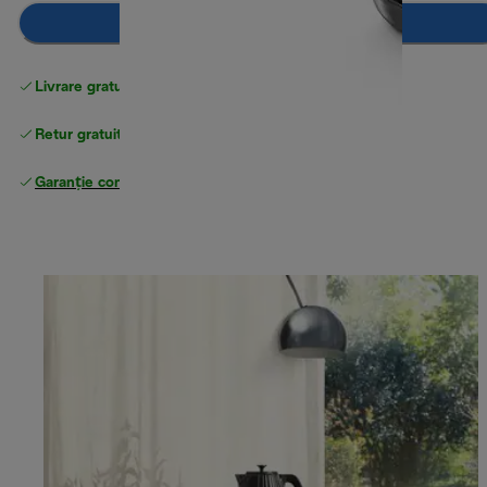
Adaugă în coș
Livrare gratuită standard
peste 255 LEI
Retur gratuit
Garanție completă
a producătorului