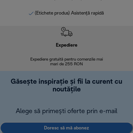
(Etichete produs) Asistență rapidă
Expediere
R
Expediere gratuită pentru comenzile mai
30 de zi
mari de 255 RON
Găsește inspirație și fii la curent cu
noutățile
Alege să primești oferte prin e-mail
Doresc să mă abonez