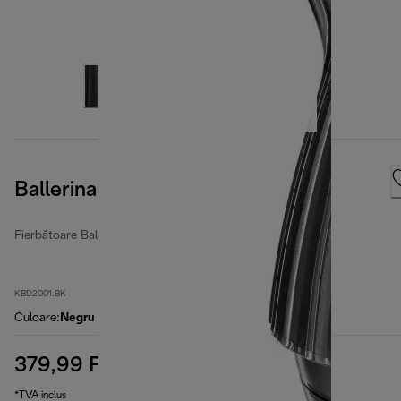
Ballerina Furnace Black
Fierbătoare Ballerina
KBD2001.BK
Culoare
:
Negru
379,99 RON
preț inițial 449,99 RON
449,99 RON
(-16 %)
*TVA inclus