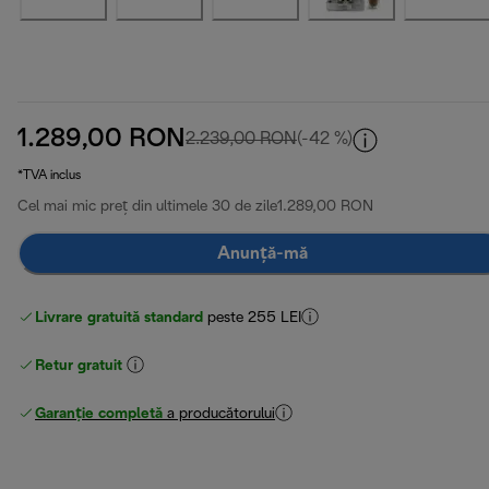
1.289,00 RON
preț inițial 2.239,00 RON
2.239,00 RON
(-42 %)
*TVA inclus
Cel mai mic preț din ultimele 30 de zile
1.289,00 RON
Anunță-mă
Livrare gratuită standard
peste 255 LEI
Retur gratuit
Garanție completă
a producătorului