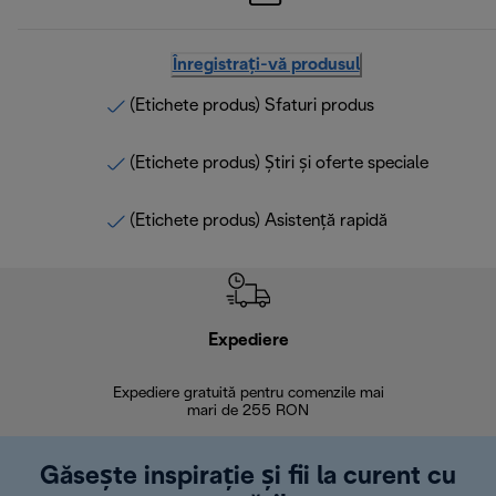
Înregistrați-vă produsul
(Etichete produs) Sfaturi produs
(Etichete produs) Știri și oferte speciale
(Etichete produs) Asistență rapidă
Expediere
R
Expediere gratuită pentru comenzile mai
30 de zi
mari de 255 RON
Găsește inspirație și fii la curent cu