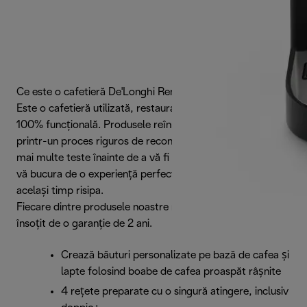
Ce este o cafetieră De'Longhi Renova?
Este o cafetieră utilizată, restaurată într-o stare ca nouă și
100% funcțională. Produsele reînnoite De’Longhi trec
printr-un proces riguros de recondiționare, care include
mai multe teste înainte de a vă fi livrate. Modul ideal de a
vă bucura de o experiență perfectă a cafelei, reducând în
același timp risipa.
Fiecare dintre produsele noastre recondiționate este
însoțit de o garanție de 2 ani.
Crează băuturi personalizate pe bază de cafea și
lapte folosind boabe de cafea proaspăt râșnite
4 rețete preparate cu o singură atingere, inclusiv