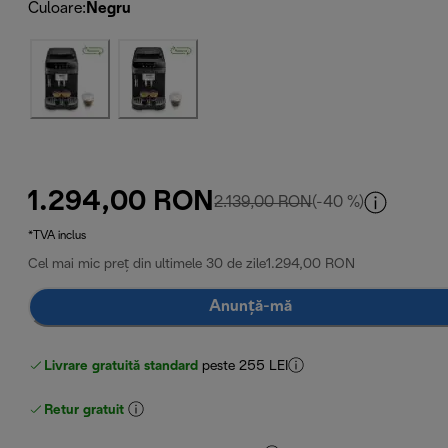
Culoare
:
Negru
1.294,00 RON
preț inițial 2.139,0
2.139,00 RON
(-40 %)
*TVA inclus
Cel mai mic preț din ultimele 30 de zile
1.294,00 RON
Anunță-mă
Livrare gratuită standard
peste 255 LEI
Retur gratuit