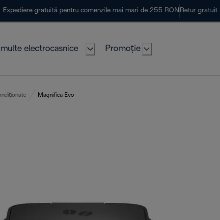
Expediere gratuită pentru comenzile mai mari de 255 RON
Retur gratuit
multe electrocasnice
Promoție
ndiționate
Magnifica Evo