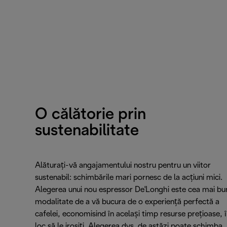
O călătorie prin
sustenabilitate
Alăturați-vă angajamentului nostru pentru un viitor
sustenabil: schimbările mari pornesc de la acțiuni mici.
Alegerea unui nou espressor De'Longhi este cea mai bu
modalitate de a vă bucura de o experiență perfectă a
cafelei, economisind în același timp resurse prețioase, 
loc să le irosiți. Alegerea dvs. de astăzi poate schimba