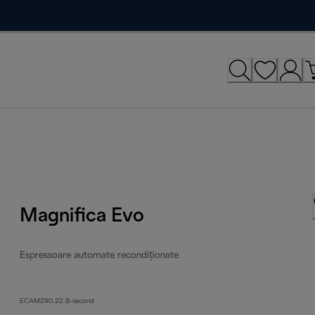
Magnifica Evo
Espressoare automate recondiționate
ECAM290.22.B-second