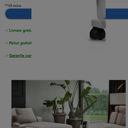
*TVA inclus
Anunță-mă
Livrare gratuită standard
peste 255 LEI
Retur gratuit
Garanție completă
a producătorului