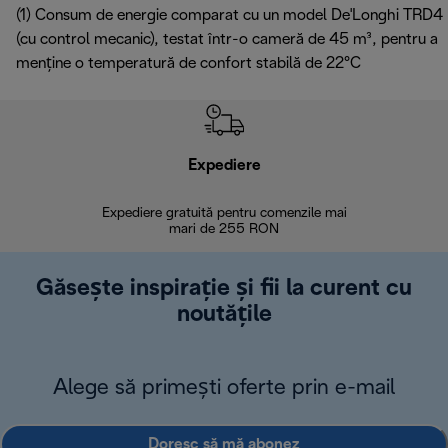
(1) Consum de energie comparat cu un model De'Longhi TRD4
(cu control mecanic), testat într-o cameră de 45 m³, pentru a
menține o temperatură de confort stabilă de 22°C
Expediere
R
Expediere gratuită pentru comenzile mai
30 de zi
mari de 255 RON
Găsește inspirație și fii la curent cu
noutățile
Alege să primești oferte prin e-mail
Doresc să mă abonez