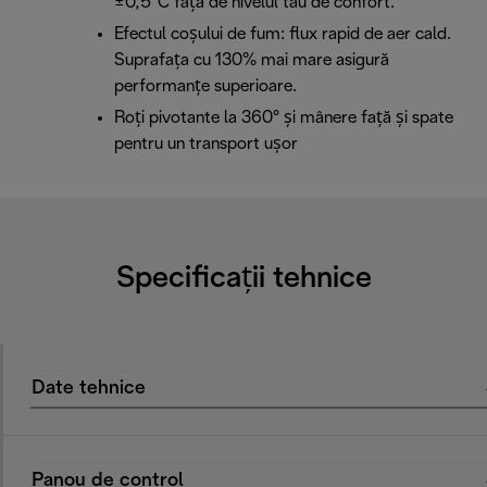
±0,5°C față de nivelul tău de confort.
Efectul coșului de fum: flux rapid de aer cald.
Suprafața cu 130% mai mare asigură
performanțe superioare.
Roți pivotante la 360° și mânere față și spate
pentru un transport ușor
Specificații tehnice
Date tehnice
Panou de control