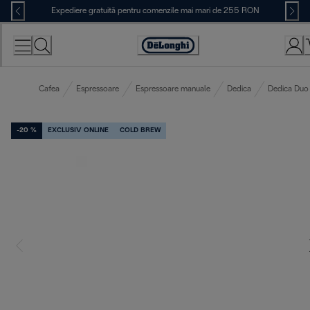
Skip
Expediere gratuită pentru comenzile mai mari de 255 RON
to
Content
Accessibility
Statement
Cafea
Espressoare
Espressoare manuale
Dedica
Dedica Duo
-20 %
EXCLUSIV ONLINE
COLD BREW