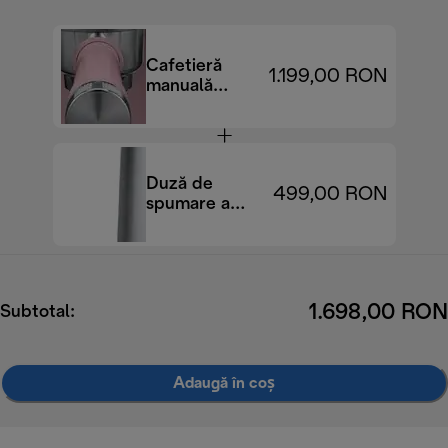
Cafetieră
1.199,00 RON
manuală
Dedica Duo
EC890.PK
Duză de
499,00 RON
spumare a
laptelui
EMF3.M
LatteMix
1.698,00 RON
Subtotal:
Adaugă în coș