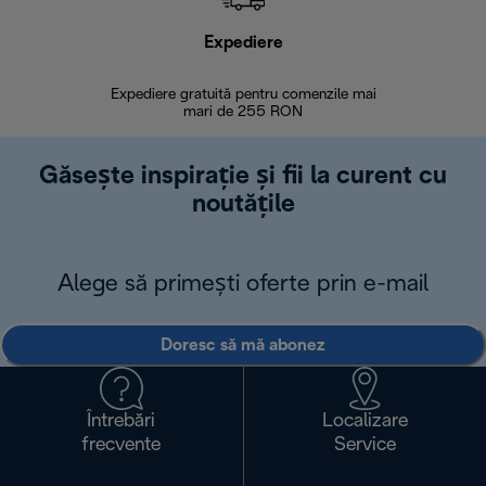
Expediere
R
Expediere gratuită pentru comenzile mai
30 de zi
mari de 255 RON
Găsește inspirație și fii la curent cu
noutățile
Alege să primești oferte prin e-mail
Doresc să mă abonez
Întrebări
Localizare
frecvente
Service