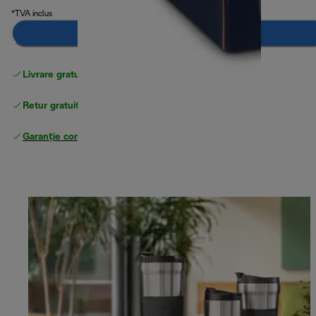
*TVA inclus
Adaugă în coș
Livrare gratuită standard
peste 255 LEI
Retur gratuit
Garanție completă
a producătorului