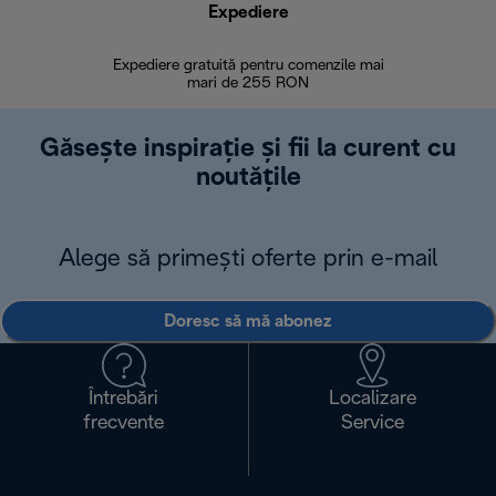
Expediere
R
Expediere gratuită pentru comenzile mai
30 de zi
mari de 255 RON
Găsește inspirație și fii la curent cu
noutățile
Alege să primești oferte prin e-mail
Doresc să mă abonez
Întrebări
Localizare
frecvente
Service