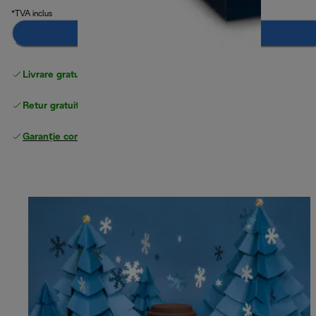
*TVA inclus
Adaugă în coș
Livrare gratuită standard
peste 255 LEI
Retur gratuit
Garanție completă
a producătorului