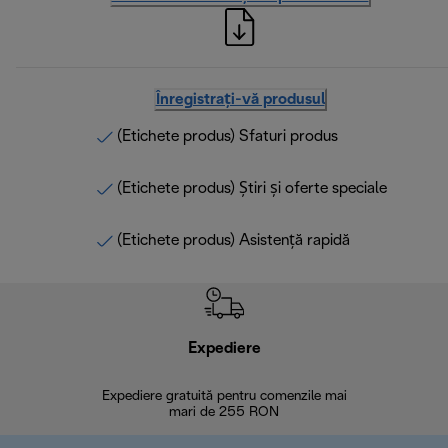
Înregistrați-vă produsul
(Etichete produs) Sfaturi produs
(Etichete produs) Știri și oferte speciale
(Etichete produs) Asistență rapidă
Expediere
R
Expediere gratuită pentru comenzile mai
30 de zi
mari de 255 RON