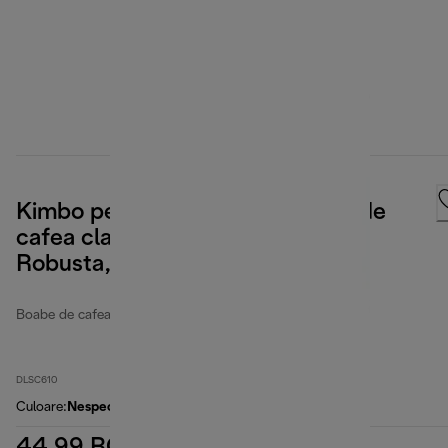
Kimbo pentru De'Longhi, Boabe de
cafea clasice, 35% Arabica 65%
Robusta, 250 g
Boabe de cafea
DLSC610
Culoare
:
Nespecificat