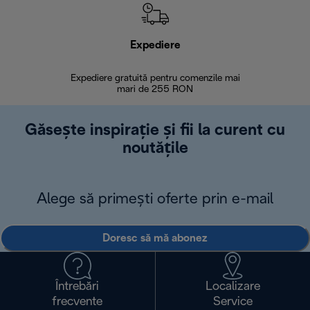
Expediere
R
Expediere gratuită pentru comenzile mai
30 de zi
mari de 255 RON
Găsește inspirație și fii la curent cu
noutățile
Alege să primești oferte prin e-mail
Doresc să mă abonez
Întrebări
Localizare
frecvente
Service