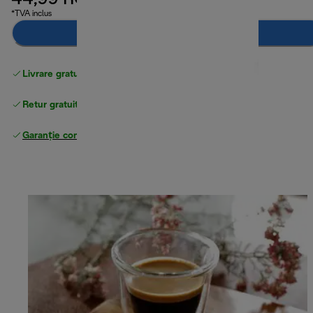
44,99 RON
*TVA inclus
Adaugă în coș
Livrare gratuită standard
peste 255 LEI
Retur gratuit
Garanție completă
a producătorului