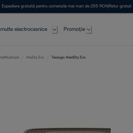
Expediere gratuită pentru comenzile mai mari de 255 RON
Retur gratuit
multe electrocasnice
Promoție
idificatoare
AriaDry Evo
Tasciugo AriadDry Evo