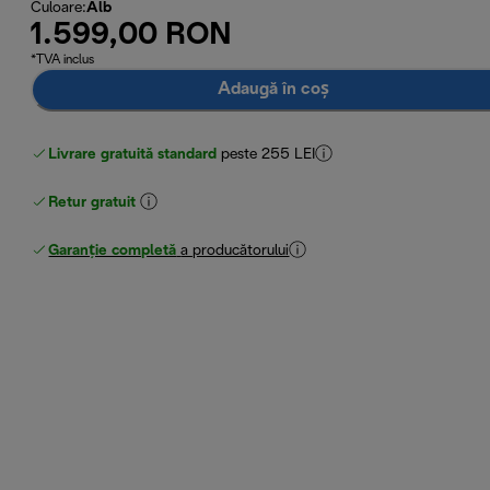
Culoare
:
Alb
1.599,00 RON
*TVA inclus
Adaugă în coș
Livrare gratuită standard
peste 255 LEI
Retur gratuit
Garanție completă
a producătorului