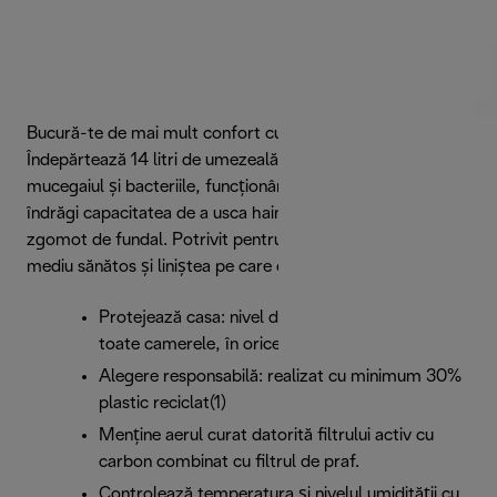
Bucură-te de mai mult confort cu De'Longhi AriaDry Evo.
Îndepărtează 14 litri de umezeală zilnic pentru a preveni
mucegaiul și bacteriile, funcționând foarte silențios. Vei
îndrăgi capacitatea de a usca hainele mai rapid, fără niciun
zgomot de fundal. Potrivit pentru orice cameră, asigură un
mediu sănătos și liniștea pe care o meriți.
Protejează casa: nivel de umiditate optim în
toate camerele, în orice anotimp
Alegere responsabilă: realizat cu minimum 30%
plastic reciclat(1)
Menține aerul curat datorită filtrului activ cu
carbon combinat cu filtrul de praf.
Controlează temperatura și nivelul umidității cu