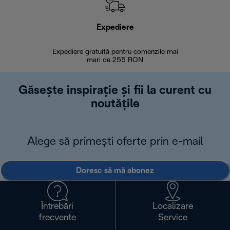
Expediere
R
Expediere gratuită pentru comenzile mai
30 de zi
mari de 255 RON
Găsește inspirație și fii la curent cu
noutățile
Alege să primești oferte prin e-mail
Doresc să mă abonez
Întrebări
Localizare
frecvente
Service