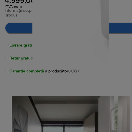
4.999,00 RON
*TVA inclus
Informații despre
produs
Anunță-mă
Livrare gratuită standard
peste 255 LEI
Retur gratuit
Garanție completă
a producătorului