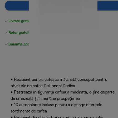
Adaugă în coș
Livrare gratuită standard
peste 255 LEI
Retur gratuit
Garanție completă
a producătorului
• Recipient pentru cafeaua măcinată conceput pentru
râșnițele de cafea De'Longhi Dedica
• Păstrează în siguranță cafeaua măcinată, o ține departe
de umezeală și îi menține prospețimea
• 10 autocolante incluse pentru a distinge diferitele
sortimente de cafea
• Recipient din plastic transparent cu capac din oţel