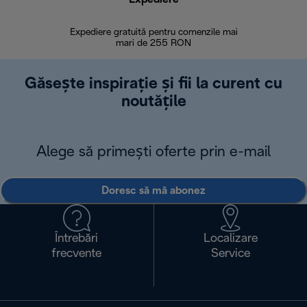
Expediere gratuită pentru comenzile mai
30 de zi
mari de 255 RON
Găsește inspirație și fii la curent cu
noutățile
Alege să primești oferte prin e-mail
Doresc să mă abonez
Întrebări
Localizare
frecvente
Service