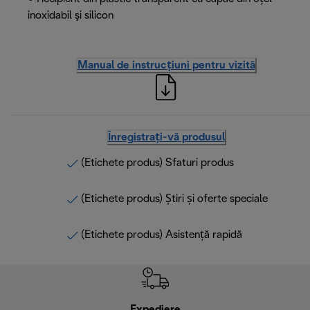
inoxidabil şi silicon
Manual de instrucțiuni pentru vizită
Înregistrați-vă produsul
(Etichete produs) Sfaturi produs
(Etichete produs) Știri și oferte speciale
(Etichete produs) Asistență rapidă
Expediere
R