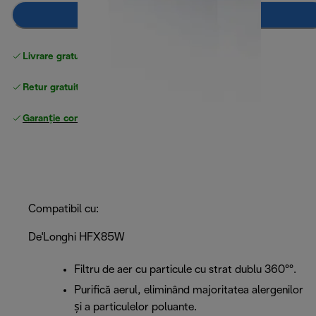
Adaugă în coș
Livrare gratuită standard
peste 255 LEI
Retur gratuit
Garanție completă
a producătorului
Compatibil cu:
De'Longhi HFX85W
Filtru de aer cu particule cu strat dublu 360°°.
Purifică aerul, eliminând majoritatea alergenilor
și a particulelor poluante.