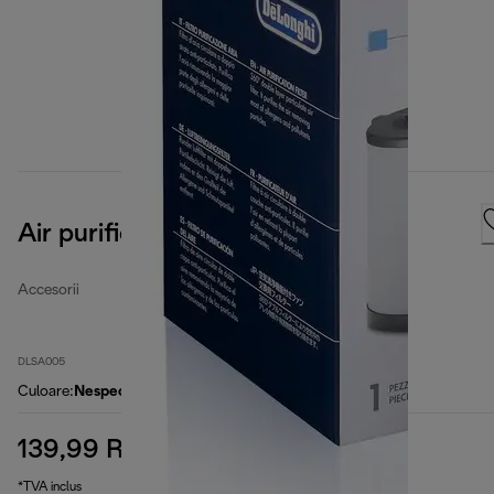
Air purification filter
Accesorii
DLSA005
Culoare
:
Nespecificat
139,99 RON
preț inițial 149,99 RON
149,99 RON
(-7 %)
*TVA inclus