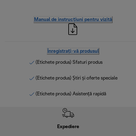
Manual de instrucțiuni pentru vizită
Înregistrați-vă produsul
(Etichete produs) Sfaturi produs
(Etichete produs) Știri și oferte speciale
(Etichete produs) Asistență rapidă
Expediere
R