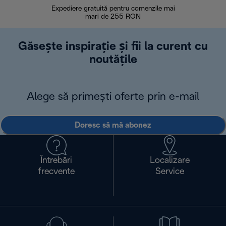
Expediere gratuită pentru comenzile mai
30 de zi
mari de 255 RON
Găsește inspirație și fii la curent cu
noutățile
Alege să primești oferte prin e-mail
Doresc să mă abonez
Întrebări
Localizare
frecvente
Service