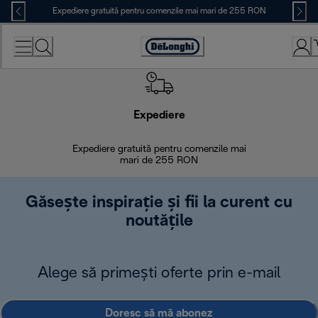
Skip
Expediere gratuită pentru comenzile mai mari de 255 RON
to
Content
Accessibility
Statement
Expediere
R
Expediere gratuită pentru comenzile mai
30 de zi
mari de 255 RON
Găsește inspirație și fii la curent cu
noutățile
Alege să primești oferte prin e-mail
Doresc să mă abonez