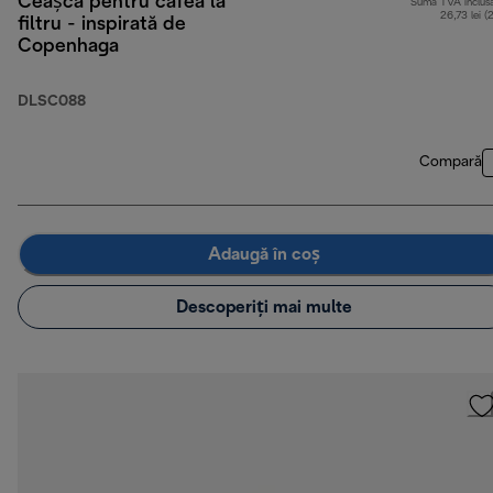
Ceașcă pentru cafea la
Sumă TVA inclus
26,73 lei (
filtru - inspirată de
Copenhaga
DLSC088
Compară
Adaugă în coș
Descoperiți mai multe