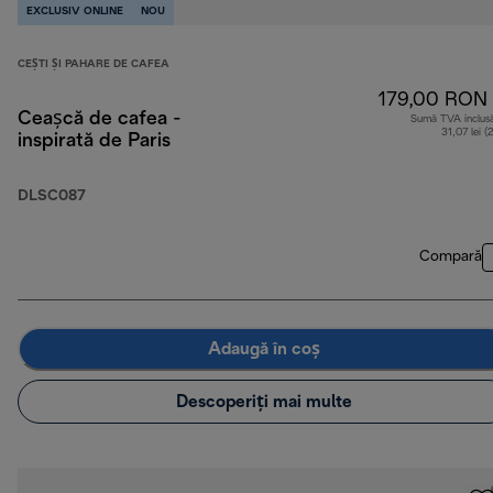
EXCLUSIV ONLINE
NOU
CEȘTI ȘI PAHARE DE CAFEA
179,00 RON
Ceașcă de cafea -
Sumă TVA inclus
31,07 lei (
inspirată de Paris
DLSC087
Compară
Adaugă în coș
Descoperiți mai multe