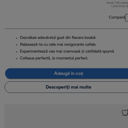
Sumă TVA inclus
1.214,70 lei (
Compară
Dezvăluie adevăratul gust din fiecare boabă.
Relaxează-te cu cele mai revigorante cafele.
Experimentează cea mai cremoasă și catifelată spumă
Cafeaua perfectă, la momentul perfect.
Adaugă în coș
Descoperiți mai multe