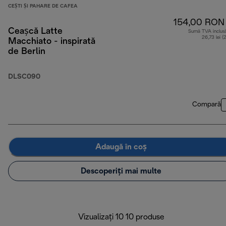
CEȘTI ȘI PAHARE DE CAFEA
154,00 RON
Ceașcă Latte
Sumă TVA inclus
26,73 lei (
Macchiato - inspirată
de Berlin
DLSC090
Compară
Adaugă în coș
Descoperiți mai multe
Vizualizați 10 10 produse