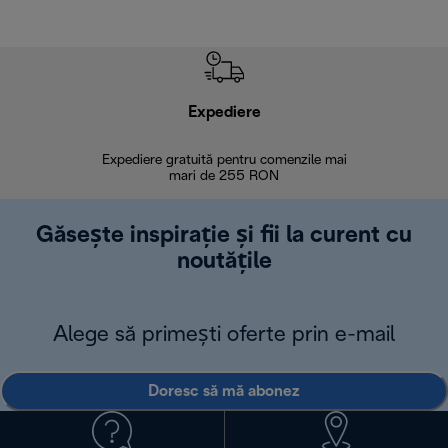
Expediere
R
Expediere gratuită pentru comenzile mai
30 de zi
mari de 255 RON
Găsește inspirație și fii la curent cu
noutățile
Alege să primești oferte prin e-mail
Doresc să mă abonez