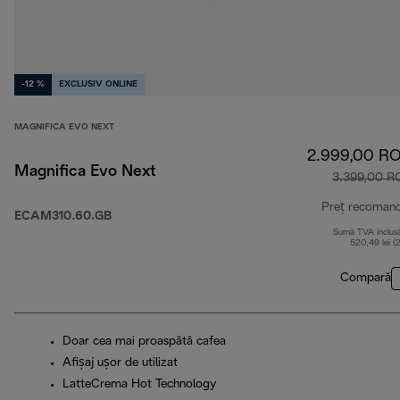
-12 %
EXCLUSIV ONLINE
MAGNIFICA EVO NEXT
2.999,00 R
Magnifica Evo Next
3.399,00 R
Preț recoman
ECAM310.60.GB
Sumă TVA inclus
520,49 lei (
Compară
Doar cea mai proaspătă cafea
Afișaj ușor de utilizat
LatteCrema Hot Technology