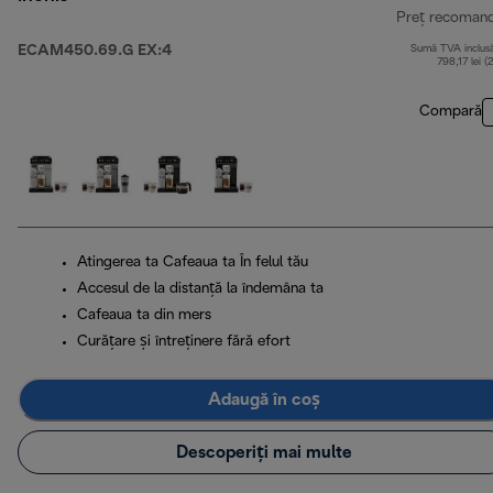
Preț recoman
ECAM450.69.G EX:4
Sumă TVA inclus
798,17 lei (
Compară
Atingerea ta Cafeaua ta În felul tău
Accesul de la distanță la îndemâna ta
Cafeaua ta din mers
Curățare și întreținere fără efort
Adaugă în coș
Descoperiți mai multe