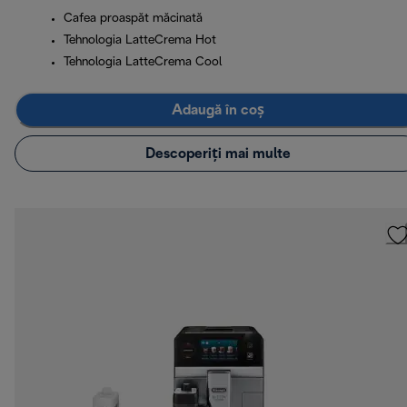
Cafea proaspăt măcinată
Tehnologia LatteCrema Hot
Tehnologia LatteCrema Cool
Adaugă în coș
Descoperiți mai multe