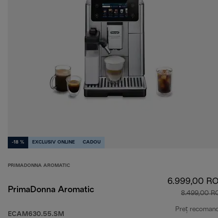
-18 %
EXCLUSIV ONLINE
CADOU
PRIMADONNA AROMATIC
6.999,00 R
PrimaDonna Aromatic
8.499,00 R
Preț recoman
ECAM630.55.SM