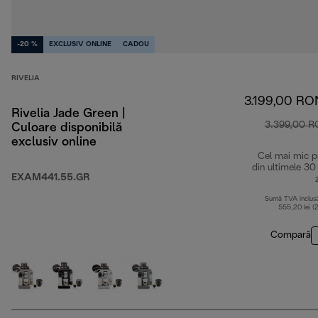
-20 %
EXCLUSIV ONLINE
CADOU
RIVELIA
3.199,00 RO
Rivelia Jade Green |
3.399,00 
Culoare disponibilă
exclusiv online
Cel mai mic p
din ultimele 30
EXAM441.55.GR
Sumă TVA inclus
555,20 lei (
Compară