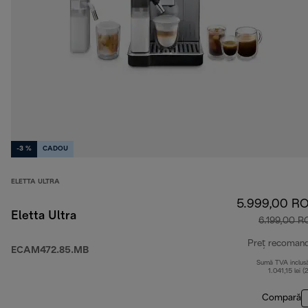
-3 %
CADOU
ELETTA ULTRA
5.999,00 R
Eletta Ultra
6.199,00 
Preț recoman
ECAM472.85.MB
Sumă TVA inclus
1.041,15 lei (
Compară