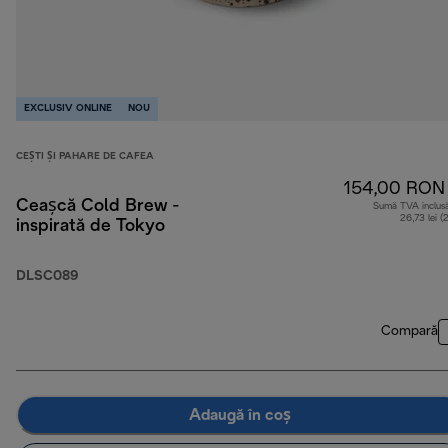
EXCLUSIV ONLINE
NOU
CEȘTI ȘI PAHARE DE CAFEA
154,00 RON
Ceașcă Cold Brew -
Sumă TVA inclus
26,73 lei (
inspirată de Tokyo
DLSC089
Compară
Adaugă în coș