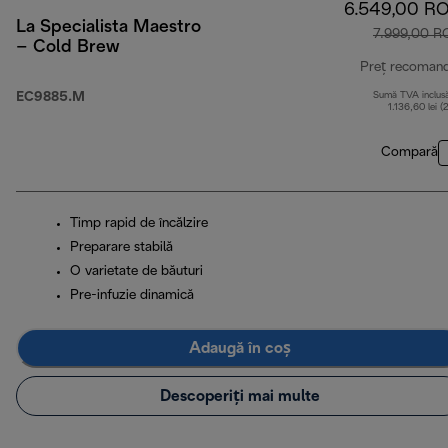
6.549,00 R
La Specialista Maestro
7.999,00 R
– Cold Brew
Preț recoman
EC9885.M
Sumă TVA inclus
1.136,60 lei (
Compară
Timp rapid de încălzire
Preparare stabilă
O varietate de băuturi
Pre-infuzie dinamică
Adaugă în coș
Descoperiți mai multe