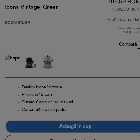
799,99 RON
Icona Vintage, Green
1.099,00 RON
Preț recomandat
ECOV311.GR
Sumă TVA inclus
138,84 lei (
Compară
Design Icona Vintage
Presiune 15 bari
Sistem Cappuccino manual
Cafea râșnită sau paduri
Adaugă în coș