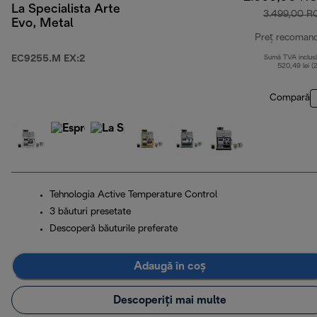
La Specialista Arte
3.499,00 R
Evo, Metal
Preț recoman
EC9255.M EX:2
Sumă TVA inclus
520,49 lei (
Compară
Tehnologia Active Temperature Control
3 băuturi presetate
Descoperă băuturile preferate
Adaugă în coș
Descoperiți mai multe