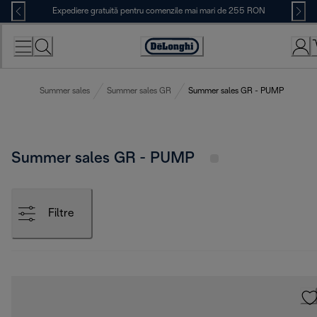
Skip
Expediere gratuită pentru comenzile mai mari de 255 RON
to
Content
Accessibility
Statement
Summer sales
Summer sales GR
Summer sales GR - PUMP
Summer sales GR - PUMP
Filtre