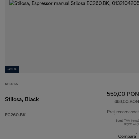
-20 %
STILOSA
559,00 RON
Stilosa, Black
699,00 RON
Preț recomandat
EC260.BK
Sumă TVA inclus
97,02 lei (
Compară