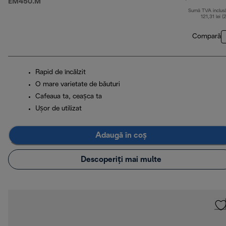
EM450.M
Sumă TVA inclus
121,31 lei (
Compară
Rapid de încălzit
O mare varietate de băuturi
Cafeaua ta, ceașca ta
Ușor de utilizat
Adaugă în coș
Descoperiți mai multe