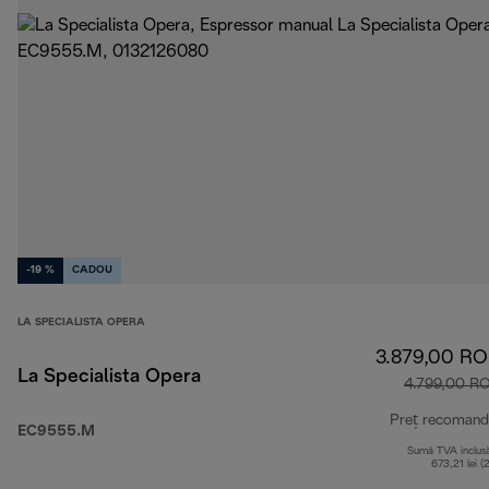
-19 %
CADOU
LA SPECIALISTA OPERA
3.879,00 R
La Specialista Opera
4.799,00 R
Preț recomand
EC9555.M
Sumă TVA inclus
673,21 lei (