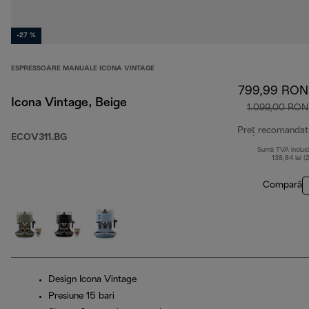
-27 %
ESPRESSOARE MANUALE ICONA VINTAGE
799,99 RON
Icona Vintage, Beige
1.099,00 RON
Preț recomandat
ECOV311.BG
Sumă TVA inclus
138,84 lei (
Compară
Design Icona Vintage
Presiune 15 bari