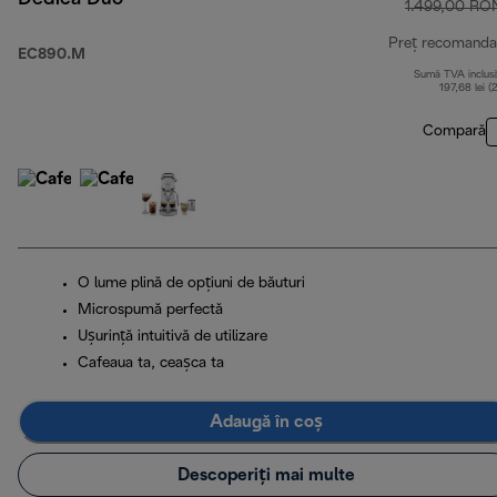
1.499,00 RO
Preț recomanda
EC890.M
Sumă TVA inclus
197,68 lei (
Compară
O lume plină de opțiuni de băuturi
Microspumă perfectă
Ușurință intuitivă de utilizare
Cafeaua ta, ceașca ta
Adaugă în coș
Descoperiți mai multe