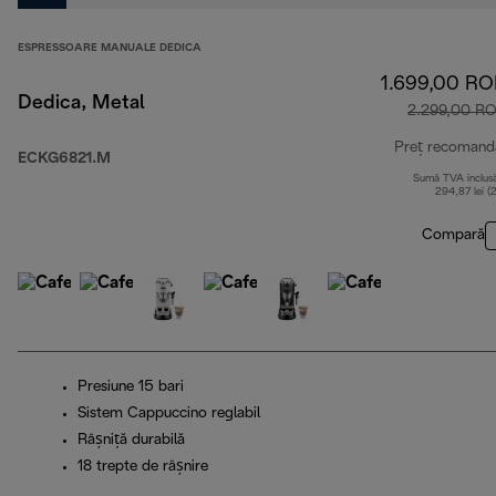
ESPRESSOARE MANUALE DEDICA
1.699,00 R
Dedica, Metal
2.299,00 R
Preț recomand
ECKG6821.M
Sumă TVA inclus
294,87 lei (
Compară
Presiune 15 bari
Sistem Cappuccino reglabil
Râșniță durabilă
18 trepte de râșnire