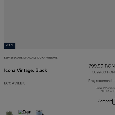
-27 %
ESPRESSOARE MANUALE ICONA VINTAGE
799,99 RON
Icona Vintage, Black
1.099,00 RON
Preț recomandat
ECOV311.BK
Sumă TVA inclus
138,84 lei (
Compară