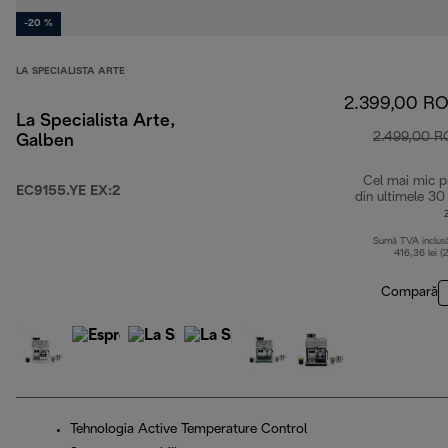
-20 %
LA SPECIALISTA ARTE
2.399,00 R
La Specialista Arte,
2.499,00 
Galben
Cel mai mic p
EC9155.YE EX:2
din ultimele 30
Sumă TVA inclus
416,36 lei (
Compară
Tehnologia Active Temperature Control