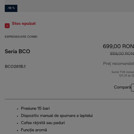
-19 %
Stoc epuizat
ESPRESSOARE COMBI
699,00 RON
Seria BCO
859,00 RON
Preț recomandat
BCO261B.1
Sumă TVA inclus
121,31 lei (
Compară
Presiune 15 bari
Dispozitiv manual de spumare a laptelui
Cafea râșnită sau paduri
Funcție aromă