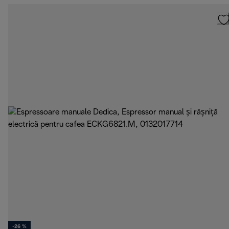
-26 %