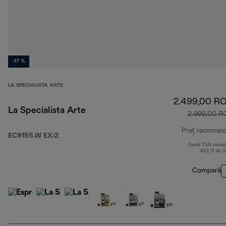
-17 %
LA SPECIALISTA ARTE
2.499,00 R
La Specialista Arte
2.999,00 R
Preț recoman
EC9155.W EX:2
Sumă TVA inclus
433,71 lei (
Compară