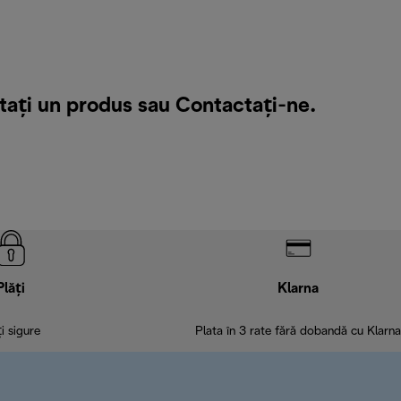
tați un produs sau
Contactați-ne
.
Plăți
Klarna
ți sigure
Plata în 3 rate fără dobandă cu Klarna