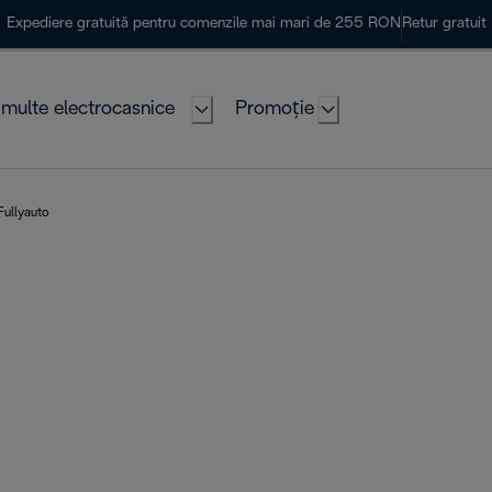
Expediere gratuită pentru comenzile mai mari de 255 RON
Retur gratuit
multe electrocasnice
Promoție
Fullyauto