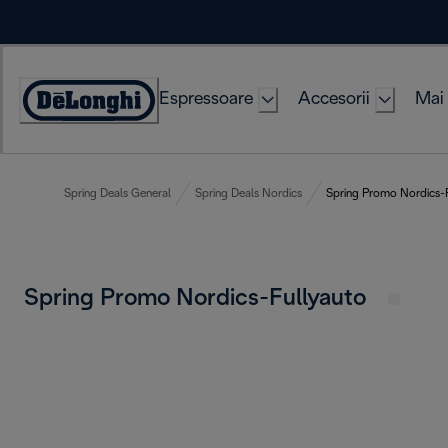
Skip
to
Content
Espressoare
Accesorii
Mai 
Accessibility
Statement
Spring Deals General
Spring Deals Nordics
Spring Promo Nordics-
Spring Promo Nordics-Fullyauto