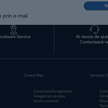
D
e prin e-mail
ocalizare Service
Ai nevoie de ajut
Contactează-n
Contul Meu
Serviciul Cl
Conectare/Înregistrare
Cont
Înregistrare produs
Între
Istoric comenzi
Manua
Termeni