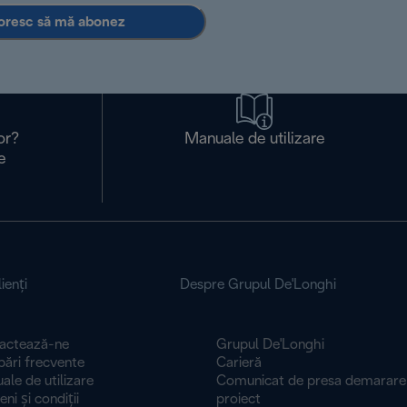
oresc să mă abonez
or?
Manuale de utilizare
e
ienţi
Despre Grupul De'Longhi
actează-ne
Grupul De'Longhi
bări frecvente
Carieră
le de utilizare
Comunicat de presa demarare
 și condiți​​​​​​​i
proiect