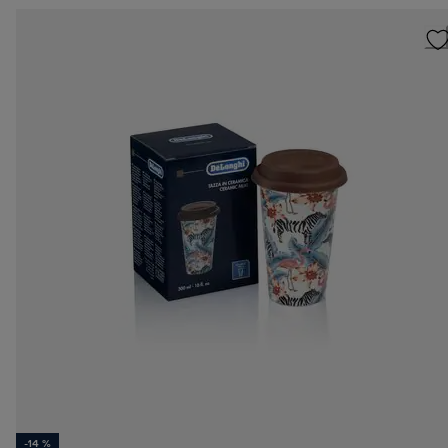
-14 %