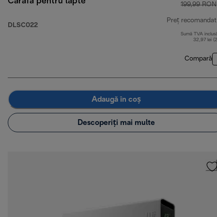
Carafă pentru lapte
199,99 RON
Preț recomandat
DLSC022
Sumă TVA inclus
32,97 lei (
Compară
Adaugă în coș
Descoperiți mai multe