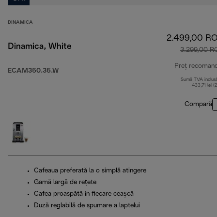
DINAMICA
2.499,00 R
Dinamica, White
3.299,00 R
Preț recoman
ECAM350.35.W
Sumă TVA inclus
433,71 lei (
Compară
Cafeaua preferată la o simplă atingere
Gamă largă de rețete
Cafea proaspătă în fiecare ceașcă
Duză reglabilă de spumare a laptelui