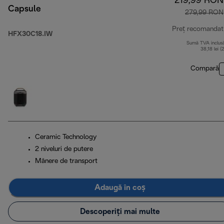
219,99 RON
Capsule
279,99 RON
Preț recomandat
HFX30C18.IW
Sumă TVA inclus
38,18 lei (
Compară
Ceramic Technology
2 niveluri de putere
Mânere de transport
Adaugă în coș
Descoperiți mai multe