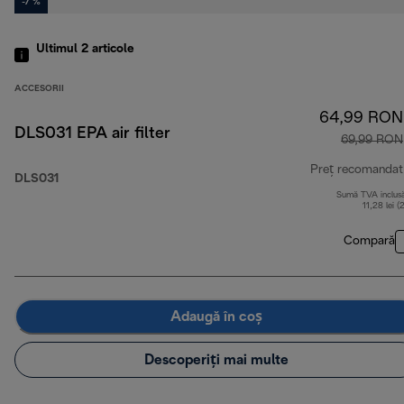
-7 %
Ultimul 2
articole
ACCESORII
64,99 RON
DLS031 EPA air filter
69,99 RON
Preț recomandat
DLS031
Sumă TVA inclus
11,28 lei (
Compară
Adaugă în coș
Descoperiți mai multe