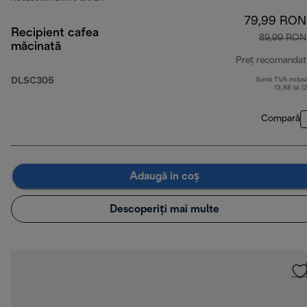
79,99 RON
Recipient cafea
89,99 RON
măcinată
Preț recomandat
DLSC305
Sumă TVA inclus
13,88 lei (
Compară
Adaugă în coș
Descoperiți mai multe