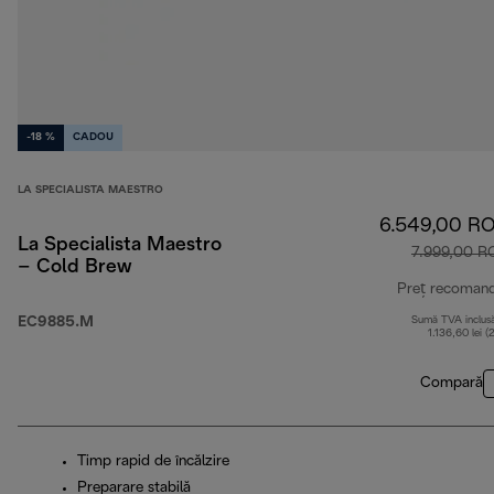
-18 %
CADOU
LA SPECIALISTA MAESTRO
6.549,00 R
La Specialista Maestro
7.999,00 R
– Cold Brew
Preț recoman
EC9885.M
Sumă TVA inclus
1.136,60 lei (
Compară
Timp rapid de încălzire
Preparare stabilă