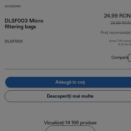
ACCESORII
24,99 RON
DLSF003 Micro
29,99 RON
filtering bags
Preț recomandat
DLSF003
Sumă TVA inclus
4,34 lei (
Compară
Adaugă în coș
Descoperiți mai multe
Vizualizați 14 196 produse