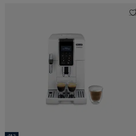
-24 %