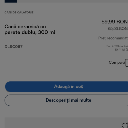
CĂNI DE CĂLĂTORIE
59,99 RON
Cană ceramică cu
69,99 RON
perete dublu, 300 ml
Preț recomandat
DLSC067
Sumă TVA inclus
10,41 lei (
Compară
Adaugă în coș
Descoperiți mai multe