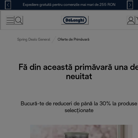
Skip
Expediere gratuită pentru comenzile mai mari de 255 RON
to
Content
Accessibility
Statement
Spring Deals General
Oferte de Primăvară
Fă din această primăvară una d
neuitat
Bucură-te de reduceri de până la 30% la produse
selecționate