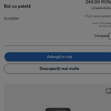
249,99 RON
Bol cu paletă
279,99 RON
Preț recomandat
DLSK100
Sumă TVA inclus
43,39 lei (
Compară
Adaugă în coș
Descoperiți mai multe