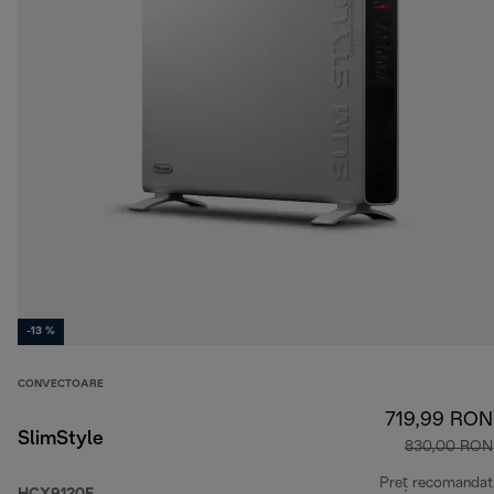
-13 %
CONVECTOARE
719,99 RON
SlimStyle
830,00 RON
Preț recomandat