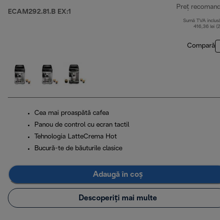
Preț recoman
ECAM292.81.B EX:1
Sumă TVA inclus
416,36 lei (
Compară
Cea mai proaspătă cafea
Panou de control cu ecran tactil
Tehnologia LatteCrema Hot
Bucură-te de băuturile clasice
Adaugă în coș
Descoperiți mai multe