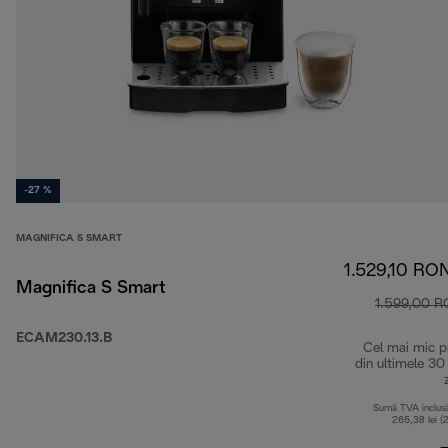
-27 %
MAGNIFICA S SMART
1.529,10 RO
Magnifica S Smart
1.599,00 
ECAM230.13.B
Cel mai mic p
din ultimele 30
Sumă TVA inclus
265,38 lei (