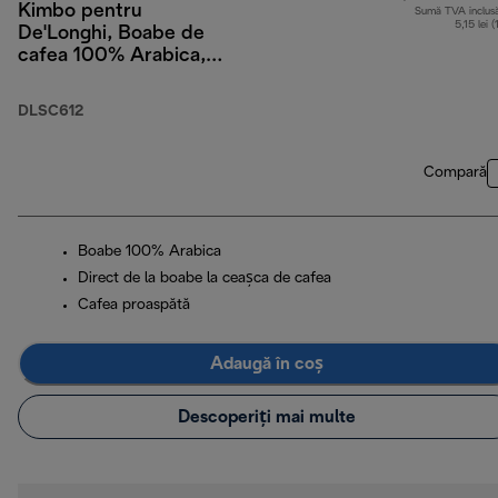
Kimbo pentru
Sumă TVA inclus
5,15 lei 
De'Longhi, Boabe de
cafea 100% Arabica,
250 g
DLSC612
Compară
Boabe 100% Arabica
Direct de la boabe la ceașca de cafea
Cafea proaspătă
Adaugă în coș
Descoperiți mai multe