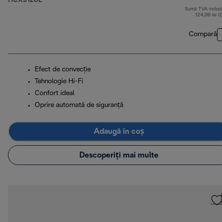
HCX9120E
Sumă TVA inclus
124,96 lei (
Compară
Efect de convecție
Tehnologie Hi-Fi
Confort ideal
Oprire automată de siguranță
Adaugă în coș
Descoperiți mai multe