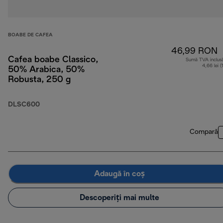
BOABE DE CAFEA
46,99 RON
Cafea boabe Classico,
Sumă TVA inclus
4,66 lei (
50% Arabica, 50%
Robusta, 250 g
DLSC600
Compară
Adaugă în coș
Descoperiți mai multe