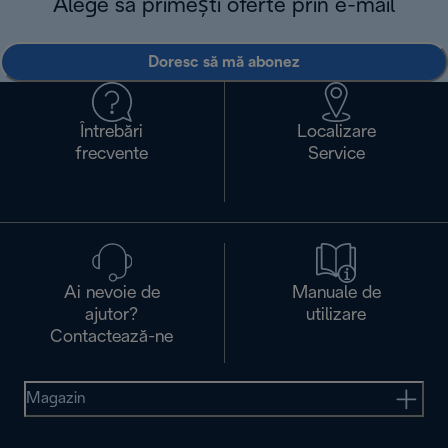
Alege să primești oferte prin e-mail
Doresc să mă abonez
Întrebări
Localizare
frecvente
Service
Ai nevoie de
Manuale de
ajutor?
utilizare
Contactează-ne
Magazin