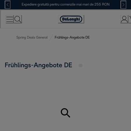
Skip
Expediere gratuită pentru comenzile mai mari de 255 RON
to
Content
Accessibility
Statement
Spring Deals General
Frühlings-Angebote DE
Frühlings-Angebote DE