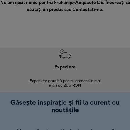
Nu am găsit nimic pentru Frühlings-Angebote DE. Încercați să
căutați un produs sau
Contactați-ne
.
Expediere
R
Expediere gratuită pentru comenzile mai
30 de zi
mari de 255 RON
Găsește inspirație și fii la curent cu
noutățile