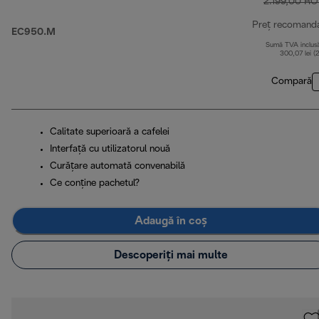
2.199,00 R
Preț recomand
EC950.M
Sumă TVA inclus
300,07 lei (
Compară
Calitate superioară a cafelei
Interfață cu utilizatorul nouă
Curățare automată convenabilă
Ce conține pachetul?
Adaugă în coș
Descoperiți mai multe