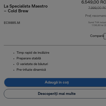
6.549,00 R
La Specialista Maestro
7.999,00 R
– Cold Brew
Preț recoman
EC9885.M
Sumă TVA inclus
1.136,60 lei (
Compară
Timp rapid de încălzire
Preparare stabilă
O varietate de băuturi
Pre-infuzie dinamică
Adaugă în coș
Descoperiți mai multe