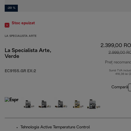
-20 %
Stoc epuizat
LA SPECIALISTA ARTE
2.399,00 R
La Specialista Arte,
2.999,00 R
Verde
Preț recoman
EC9155.GR EX:2
Sumă TVA inclus
416,36 lei (
Compară
Tehnologia Active Temperature Control