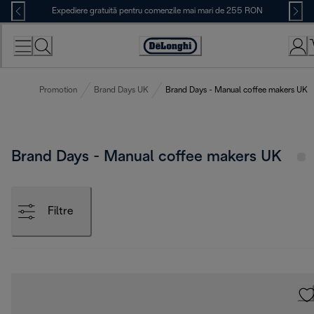
Skip
Expediere gratuită pentru comenzile mai mari de 255 RON
to
Content
Accessibility
Statement
Promotion
Brand Days UK
Brand Days - Manual coffee makers UK
Brand Days - Manual coffee makers UK
Filtre