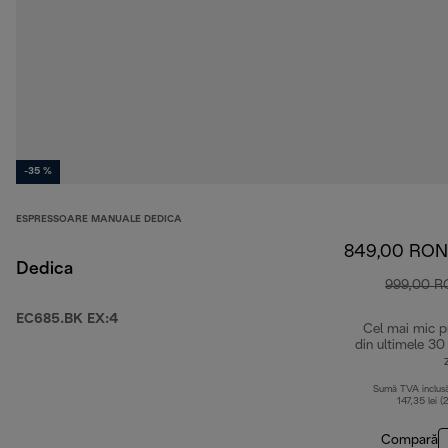
-35 %
ESPRESSOARE MANUALE DEDICA
849,00 RON
Dedica
999,00 
EC685.BK EX:4
Cel mai mic p
din ultimele 30
Sumă TVA inclus
147,35 lei (
Compară