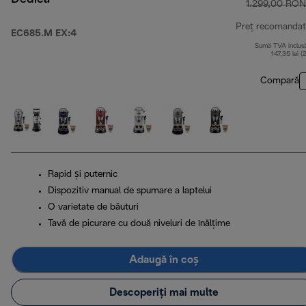
1.299,00 RON
Preț recomandat
EC685.M EX:4
Sumă TVA inclus
147,35 lei (
Compară
Rapid și puternic
Dispozitiv manual de spumare a laptelui
O varietate de băuturi
Tavă de picurare cu două niveluri de înălțime
Adaugă în coș
Descoperiți mai multe