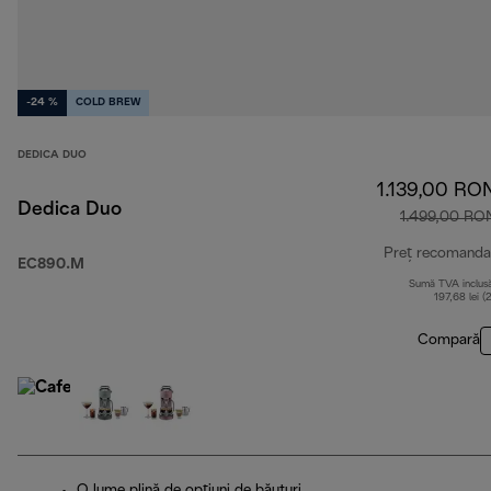
-24 %
COLD BREW
DEDICA DUO
1.139,00 RO
Dedica Duo
1.499,00 RO
Preț recomanda
EC890.M
Sumă TVA inclus
197,68 lei (
Compară
O lume plină de opțiuni de băuturi