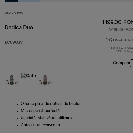
DEDICA DUO
1.199,00 RO
Dedica Duo
1.499,00 RO
Preț recomanda
EC890.WI
Sumă TVA inclus
208,09 lei (
Compară
O lume plină de opțiuni de băuturi
Microspumă perfectă
Ușurință intuitivă de utilizare
Cafeaua ta, ceașca ta