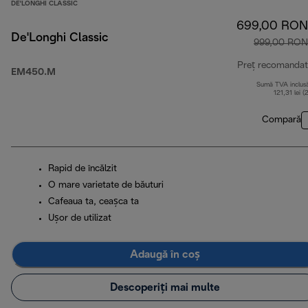
DE'LONGHI CLASSIC
699,00 RON
De'Longhi Classic
999,00 RON
Preț recomandat
EM450.M
Sumă TVA inclus
121,31 lei (
Compară
Rapid de încălzit
O mare varietate de băuturi
Cafeaua ta, ceașca ta
Ușor de utilizat
Adaugă în coș
Descoperiți mai multe