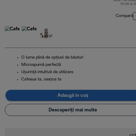
Sumă TVA inclus
197,68 lei (
Compară
O lume plină de opțiuni de băuturi
Microspumă perfectă
Ușurință intuitivă de utilizare
Cafeaua ta, ceașca ta
Adaugă în coș
Descoperiți mai multe