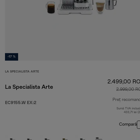
-17 %
LA SPECIALISTA ARTE
2.499,00 R
La Specialista Arte
2.999,00 R
Preț recoman
EC9155.W EX:2
Sumă TVA inclus
433,71 lei (
Compară