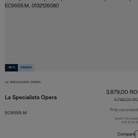
-19 %
CADOU
LA SPECIALISTA OPERA
3.879,00 R
La Specialista Opera
4.799,00 R
Preț recomand
EC9555.M
Sumă TVA inclus
673,21 lei (
Compară