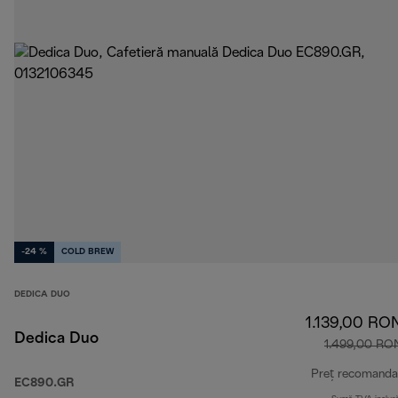
-24 %
COLD BREW
DEDICA DUO
1.139,00 RO
Dedica Duo
1.499,00 RO
Preț recomanda
EC890.GR