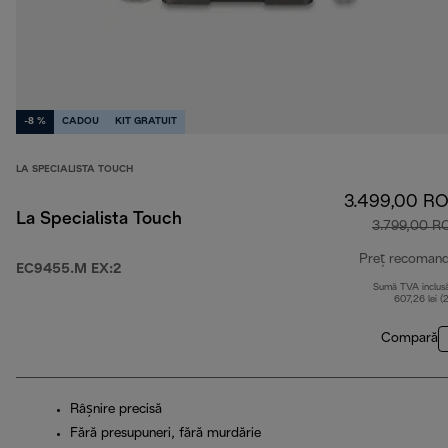
-8 %
CADOU
KIT GRATUIT
LA SPECIALISTA TOUCH
3.499,00 R
La Specialista Touch
3.799,00 R
Preț recoman
EC9455.M EX:2
Sumă TVA inclus
607,26 lei (
Compară
Râșnire precisă
Fără presupuneri, fără murdărie