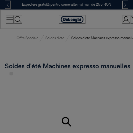
Skip
Expediere gratuită pentru comenzile mai mari de 255 RON
to
Content
Accessibility
Statement
Offre Speciale
Soldes d'été
Soldes d'été Machines expresso manuell
Soldes d'été Machines expresso manuelles