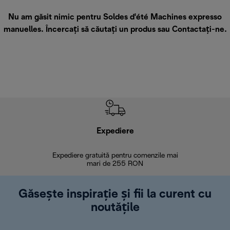
Nu am găsit nimic pentru Soldes d'été Machines expresso
manuelles. Încercați să căutați un produs sau
Contactați-ne
.
Expediere
R
Expediere gratuită pentru comenzile mai
30 de zi
mari de 255 RON
Găsește inspirație și fii la curent cu
noutățile