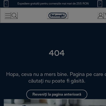
Skip
Expediere gratuită pentru comenzile mai mari de 255 RON
to
Content
Accessibility
Statement
404
Hopa, ceva nu a mers bine. Pagina pe care 
căutați nu poate fi găsită.
Reveniți la pagina anterioară