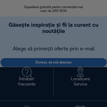
Expediere gratuită pentru comenzile mai
30 de zi
mari de 255 RON
Găsește inspirație și fii la curent cu
noutățile
Alege să primești oferte prin e-mail
Doresc să mă abonez
Întrebări
Localizare
frecvente
Service