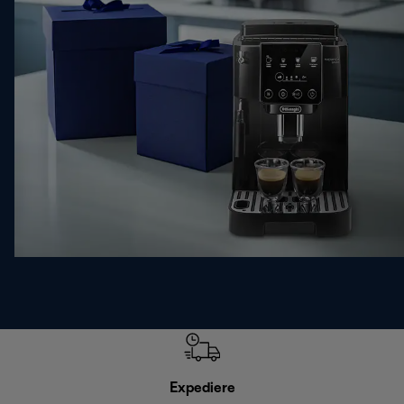
Expediere
R