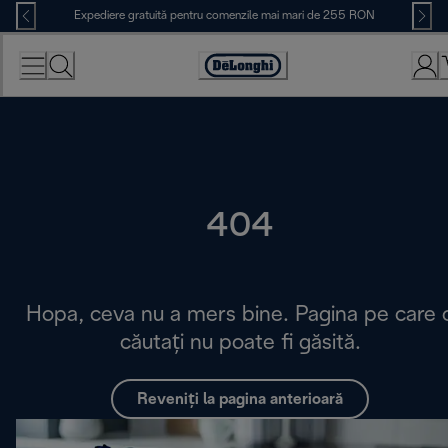
Skip
Expediere gratuită pentru comenzile mai mari de 255 RON
to
Content
Accessibility
Statement
404
Hopa, ceva nu a mers bine. Pagina pe care 
căutați nu poate fi găsită.
Reveniți la pagina anterioară