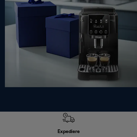
Expediere
R