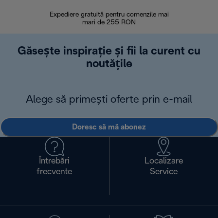
Expediere gratuită pentru comenzile mai
30 de zi
mari de 255 RON
Găsește inspirație și fii la curent cu
noutățile
Alege să primești oferte prin e-mail
Doresc să mă abonez
Întrebări
Localizare
frecvente
Service