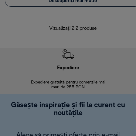
Descoperiți mai multe
Vizualizați 2 2 produse
Expediere
R
Expediere gratuită pentru comenzile mai
30 de zi
mari de 255 RON
Găsește inspirație și fii la curent cu
noutățile
Alege să primești oferte prin e-mail