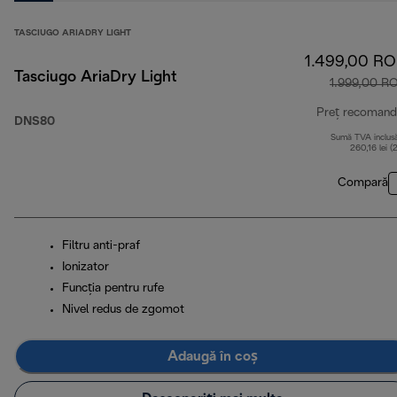
TASCIUGO ARIADRY LIGHT
1.499,00 R
Tasciugo AriaDry Light
1.999,00 R
Preț recomand
DNS80
Sumă TVA inclus
260,16 lei (
Compară
Filtru anti-praf
Ionizator
Funcţia pentru rufe
Nivel redus de zgomot
Adaugă în coș