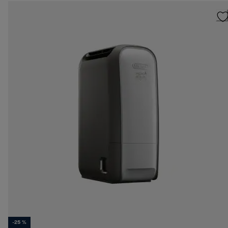
-25 %