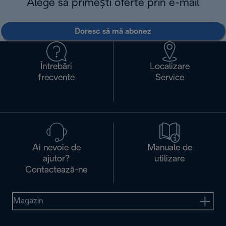
Alege să primești oferte prin e-mail
Doresc să mă abonez
Întrebări
Localizare
frecvente
Service
Ai nevoie de
Manuale de
ajutor?
utilizare
Contactează-ne
Magazin