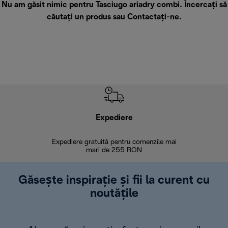
Nu am găsit nimic pentru Tasciugo ariadry combi. Încercați să
căutați un produs sau
Contactați-ne
.
Expediere
R
Expediere gratuită pentru comenzile mai
30 de zi
mari de 255 RON
Găsește inspirație și fii la curent cu
noutățile