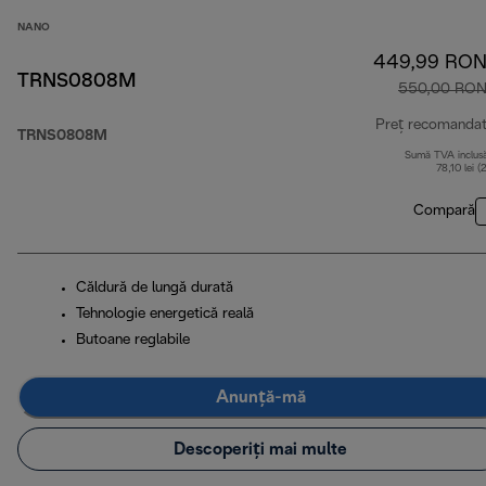
NANO
449,99 RO
TRNS0808M
550,00 RO
Preț recomanda
TRNS0808M
Sumă TVA inclus
78,10 lei (
Compară
Căldură de lungă durată
Tehnologie energetică reală
Butoane reglabile
Anunță-mă
Descoperiți mai multe