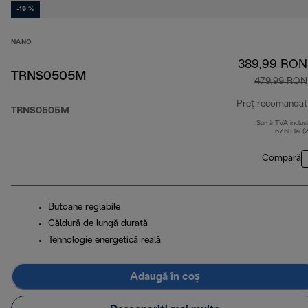
-19 %
NANO
389,99 RON
TRNS0505M
479,99 RON
Preț recomandat
TRNS0505M
Sumă TVA inclus
67,68 lei (
Compară
Butoane reglabile
Căldură de lungă durată
Tehnologie energetică reală
Adaugă în coș