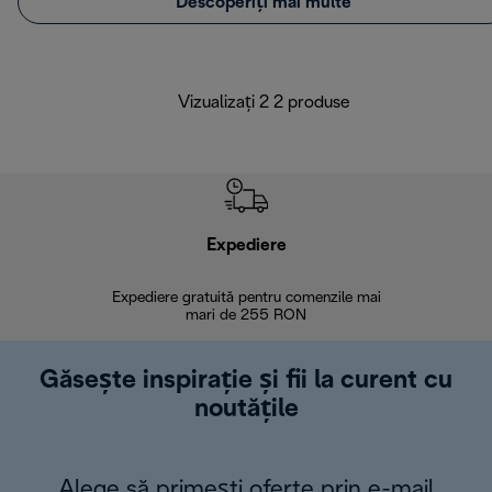
Descoperiți mai multe
Vizualizați 2 2 produse
Expediere
R
Expediere gratuită pentru comenzile mai
30 de zi
mari de 255 RON
Găsește inspirație și fii la curent cu
noutățile
Alege să primești oferte prin e-mail