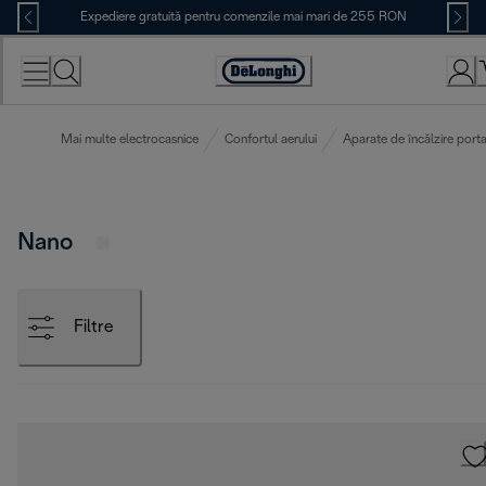
Skip
Expediere gratuită pentru comenzile mai mari de 255 RON
to
Content
Accessibility
Statement
Mai multe electrocasnice
Confortul aerului
Aparate de încălzire porta
Nano
Filtre