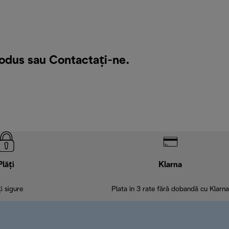
rodus sau
Contactați-ne
.
Plăți
Klarna
ți sigure
Plata în 3 rate fără dobandă cu Klarna