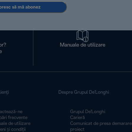
oresc să mă abonez
or?
Manuale de utilizare
e
ienţi
Despre Grupul De'Longhi
actează-ne
Grupul De'Longhi
bări frecvente
Carieră
le de utilizare
Comunicat de presa demarare
 și condiți​​​​​​​i
proiect