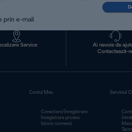
D
e prin e-mail
ocalizare Service
Ai nevoie de ajut
Contactează-n
Contul Meu
Serviciul Cl
Conectare/Înregistrare
Cont
Înregistrare produs
Între
Istoric comenzi
Manua
Termeni