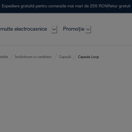
Expediere gratuită pentru comenzile mai mari de 255 RON
Retur gratuit
multe electrocasnice
Promoție
tabile
Încălzitoare cu ventilator
Capsulă
Capsule Loop