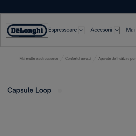
Skip
to
Content
Espressoare
Accesorii
Mai 
Accessibility
Statement
Mai multe electrocasnice
Confortul aerului
Aparate de încălzire por
Capsule Loop