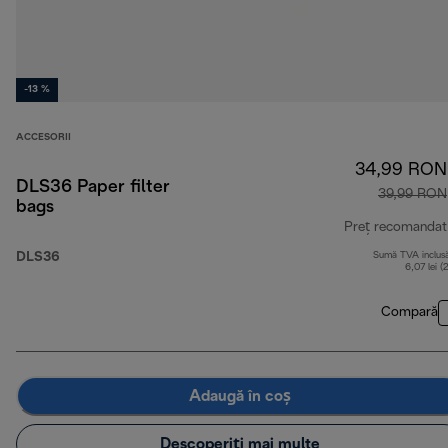
-13 %
ACCESORII
34,99 RON
DLS36 Paper filter
39,99 RON
bags
Preț recomandat
DLS36
Sumă TVA inclus
6,07 lei (
Compară
Adaugă în coș
Descoperiți mai multe