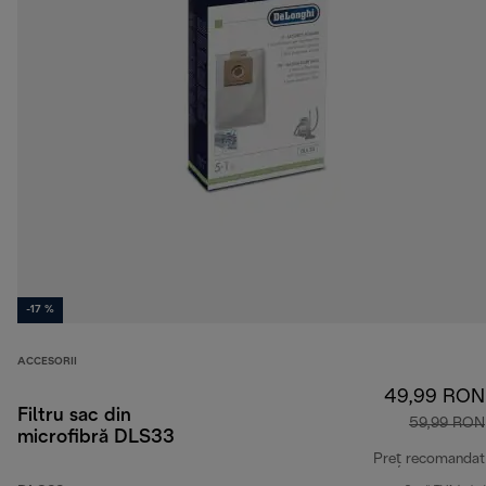
-17 %
ACCESORII
49,99 RON
Filtru sac din
59,99 RON
microfibră DLS33
Preț recomandat