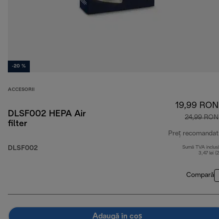
-20 %
ACCESORII
19,99 RON
DLSF002 HEPA Air
24,99 RON
filter
Preț recomandat
DLSF002
Sumă TVA inclus
3,47 lei (
Compară
Adaugă în coș