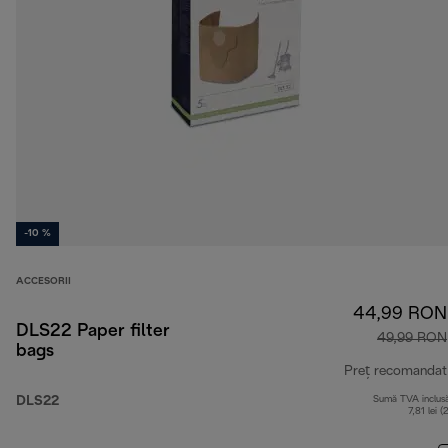
-10 %
ACCESORII
44,99 RON
DLS22 Paper filter
49,99 RON
bags
Preț recomandat
DLS22
Sumă TVA inclus
7,81 lei (