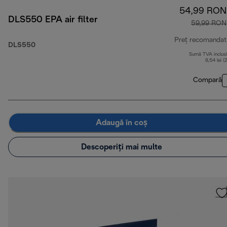
54,99 RON
DLS550 EPA air filter
59,99 RON
Preț recomandat
DLS550
Sumă TVA inclus
9,54 lei (
Compară
Adaugă în coș
Descoperiți mai multe