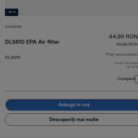
-10 %
ACCESORII
44,99 RON
DLS610 EPA Air filter
49,99 RON
Preț recomandat
DLS610
Sumă TVA inclus
7,81 lei (
Compară
Adaugă în coș
Descoperiți mai multe