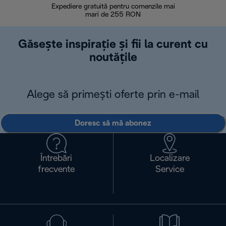
Expediere gratuită pentru comenzile mai
30 de zi
mari de 255 RON
Găsește inspirație și fii la curent cu
noutățile
Alege să primești oferte prin e-mail
Doresc să mă abonez
Întrebări
Localizare
frecvente
Service