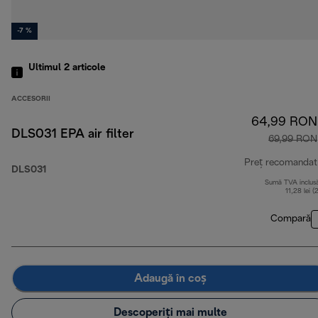
-7 %
Ultimul 2
articole
ACCESORII
64,99 RON
DLS031 EPA air filter
69,99 RON
Preț recomandat
DLS031
Sumă TVA inclus
11,28 lei (
Compară
Adaugă în coș
Descoperiți mai multe