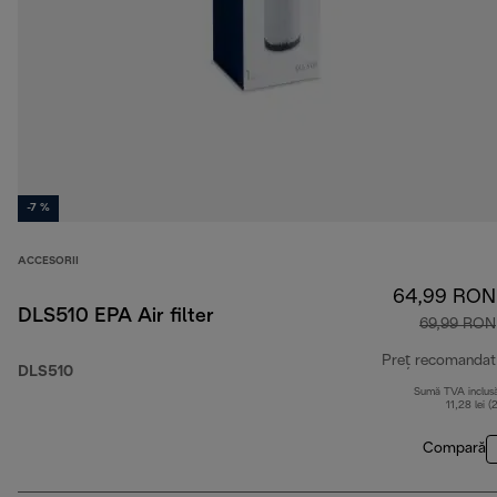
-7 %
ACCESORII
64,99 RON
DLS510 EPA Air filter
69,99 RON
Preț recomandat
DLS510
Sumă TVA inclus
11,28 lei (
Compară