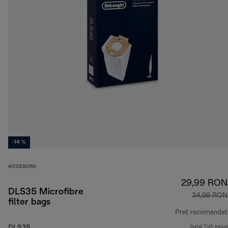
-14 %
ACCESORII
29,99 RON
DLS35 Microfibre
34,99 RON
filter bags
Preț recomandat
DLS35
Sumă TVA inclus