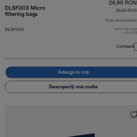
24,99 RON
DLSF003 Micro
29,99 RON
filtering bags
Preț recomandat
DLSF003
Sumă TVA inclus
4,34 lei (
Compară
Adaugă în coș
Descoperiți mai multe