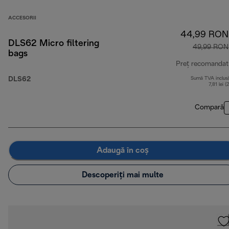
ACCESORII
44,99 RON
DLS62 Micro filtering
49,99 RON
bags
Preț recomandat
DLS62
Sumă TVA inclus
7,81 lei (
Compară
Adaugă în coș
Descoperiți mai multe