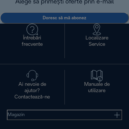
Alege să primești oferte prin e-mail
Doresc să mă abonez
Întrebări
Localizare
frecvente
Service
Ai nevoie de
Manuale de
ajutor?
utilizare
Contactează-ne
Magazin