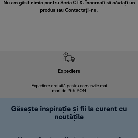
Nu am găsit nimic pentru Seria CTX. Încercați să căutați un
produs sau
Contactați-ne
.
Expediere
R
Expediere gratuită pentru comenzile mai
30 de zi
mari de 255 RON
Găsește inspirație și fii la curent cu
noutățile