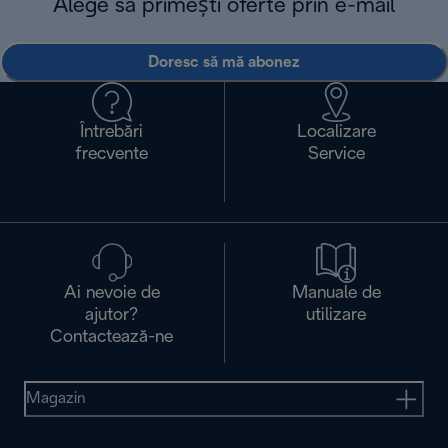
Alege să primești oferte prin e-mail
Doresc să mă abonez
Întrebări
Localizare
frecvente
Service
Ai nevoie de
Manuale de
ajutor?
utilizare
Contactează-ne
Magazin