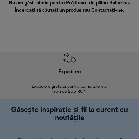
Nu am găsit nimic pentru Prăjitoare de pâine Ballerina.
Încercați să căutați un produs sau
Contactați-ne
.
Expediere
R
Expediere gratuită pentru comenzile mai
30 de zi
mari de 255 RON
Găsește inspirație și fii la curent cu
noutățile