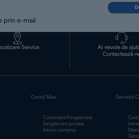
D
e prin e-mail
ocalizare Service
Ai nevoie de ajut
Contactează-n
Contul Meu
Serviciul Cl
Conectare/Înregistrare
Cont
Înregistrare produs
Între
Istoric comenzi
Manua
Termeni