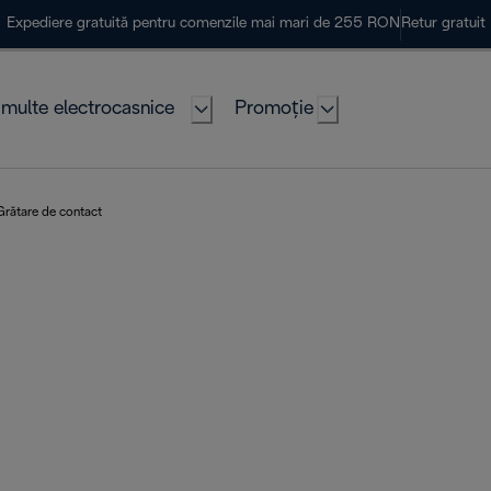
Expediere gratuită pentru comenzile mai mari de 255 RON
Retur gratuit
multe electrocasnice
Promoție
Grătare de contact