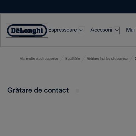
Skip
to
Content
Espressoare
Accesorii
Mai 
Accessibility
Statement
Mai multe electrocasnice
Bucătărie
Grătare închise și deschise
Grătare de contact