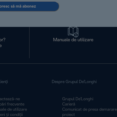
oresc să mă abonez
or?
Manuale de utilizare
e
ienţi
Despre Grupul De'Longhi
actează-ne
Grupul De'Longhi
bări frecvente
Carieră
le de utilizare
Comunicat de presa demarare
 și condiți​​​​​​​i
proiect