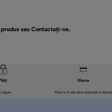
n produs sau
Contactați-ne
.
Plăți
Klarna
ți sigure
Plata în 3 rate fără dobandă cu Klarna