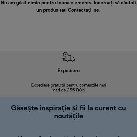
Nu am găsit nimic pentru Icona elements. Încercați să căutați
un produs sau
Contactați-ne
.
Expediere
R
Expediere gratuită pentru comenzile mai
30 de zi
mari de 255 RON
Găsește inspirație și fii la curent cu
noutățile