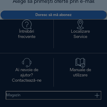
Alege să primești oferte prin e-mail
Doresc să mă abonez
Întrebări
Localizare
frecvente
Service
Ai nevoie de
Manuale de
ajutor?
utilizare
Contactează-ne
Magazin