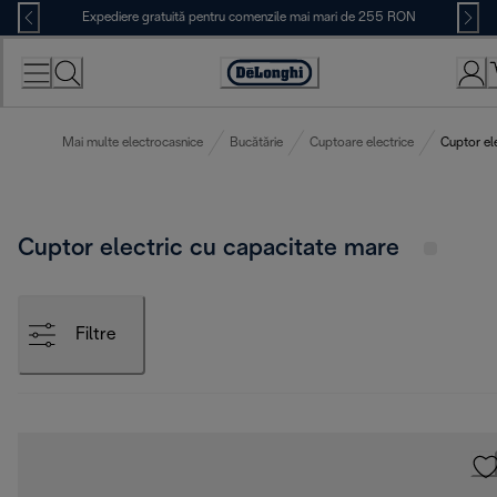
Skip
Expediere gratuită pentru comenzile mai mari de 255 RON
to
Content
Accessibility
Statement
Mai multe electrocasnice
Bucătărie
Cuptoare electrice
Cuptor el
Cuptor electric cu capacitate mare
Filtre