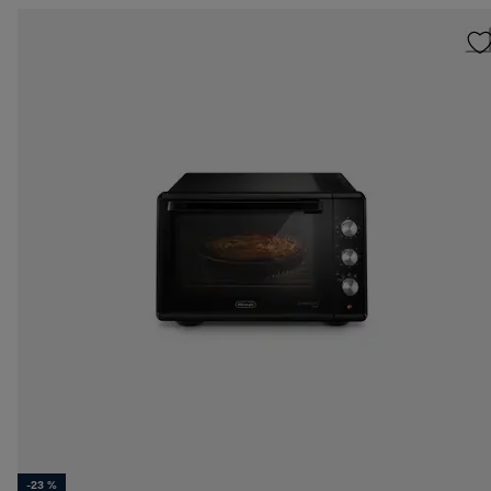
-23 %