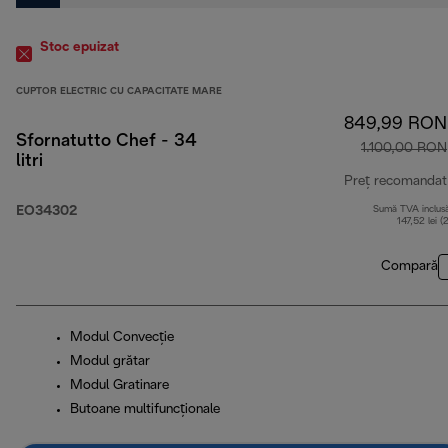
Stoc epuizat
CUPTOR ELECTRIC CU CAPACITATE MARE
849,99 RON
Sfornatutto Chef - 34
1.100,00 RON
litri
Preț recomandat
EO34302
Sumă TVA inclus
147,52 lei (
Compară
Modul Convecție
Modul grătar
Modul Gratinare
Butoane multifuncționale