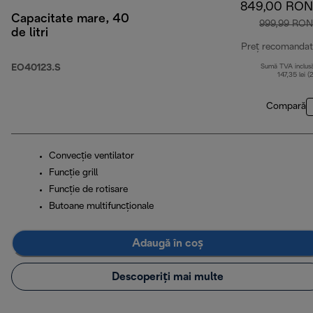
849,00 RON
Capacitate mare, 40
999,99 RON
de litri
Preț recomandat
EO40123.S
Sumă TVA inclus
147,35 lei (
Compară
Convecție ventilator
Funcţie grill
Funcţie de rotisare
Butoane multifuncționale
Adaugă în coș
Descoperiți mai multe