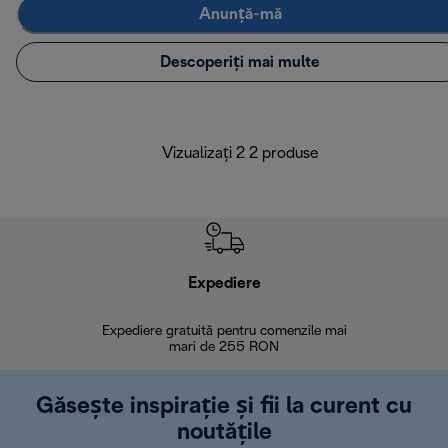
Anunță-mă
Descoperiți mai multe
Vizualizați 2 2 produse
Expediere
R
Expediere gratuită pentru comenzile mai
30 de zi
mari de 255 RON
Găsește inspirație și fii la curent cu
noutățile