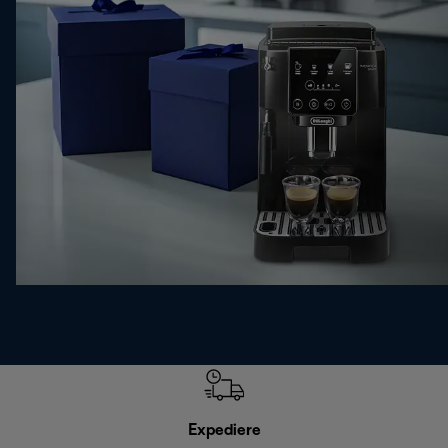
Expediere
R