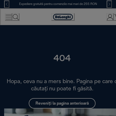
Skip
Expediere gratuită pentru comenzile mai mari de 255 RON
to
Content
Accessibility
Statement
404
Hopa, ceva nu a mers bine. Pagina pe care 
căutați nu poate fi găsită.
Reveniți la pagina anterioară