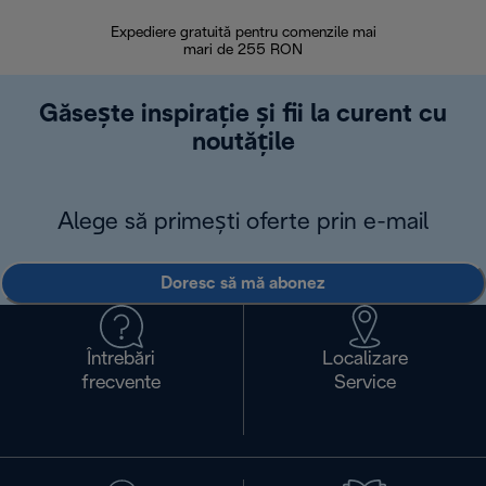
Expediere gratuită pentru comenzile mai
30 de zi
mari de 255 RON
Găsește inspirație și fii la curent cu
noutățile
Alege să primești oferte prin e-mail
Doresc să mă abonez
Întrebări
Localizare
frecvente
Service