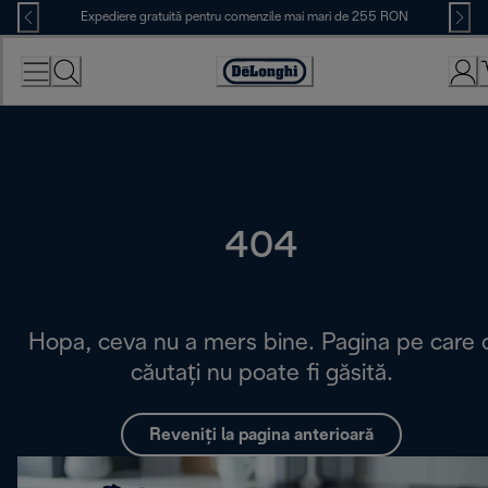
Skip
Expediere gratuită pentru comenzile mai mari de 255 RON
to
Content
Accessibility
Statement
404
Hopa, ceva nu a mers bine. Pagina pe care 
căutați nu poate fi găsită.
Reveniți la pagina anterioară