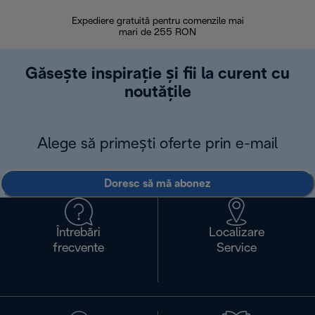
Expediere gratuită pentru comenzile mai
30 de zi
mari de 255 RON
Găsește inspirație și fii la curent cu
noutățile
Alege să primești oferte prin e-mail
Doresc să mă abonez
Întrebări
Localizare
frecvente
Service