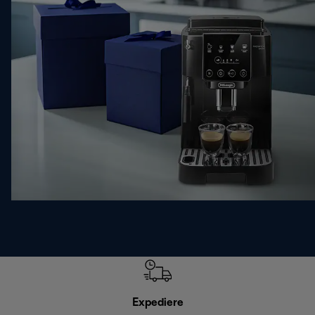
Expediere
R