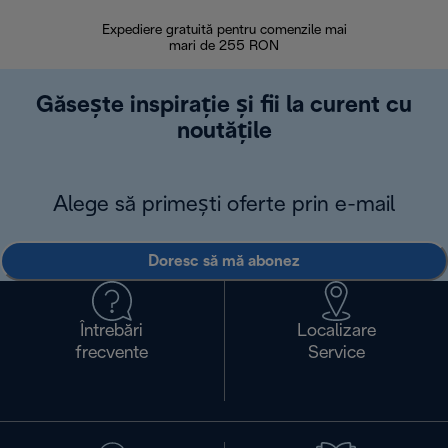
Expediere gratuită pentru comenzile mai
30 de zi
mari de 255 RON
Găsește inspirație și fii la curent cu
noutățile
Alege să primești oferte prin e-mail
Doresc să mă abonez
Întrebări
Localizare
frecvente
Service