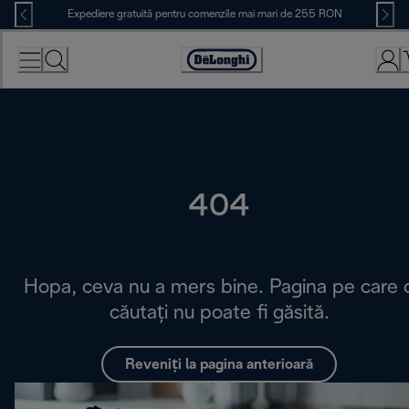
Skip
Expediere gratuită pentru comenzile mai mari de 255 RON
to
Content
Accessibility
Statement
404
Hopa, ceva nu a mers bine. Pagina pe care 
căutați nu poate fi găsită.
Reveniți la pagina anterioară