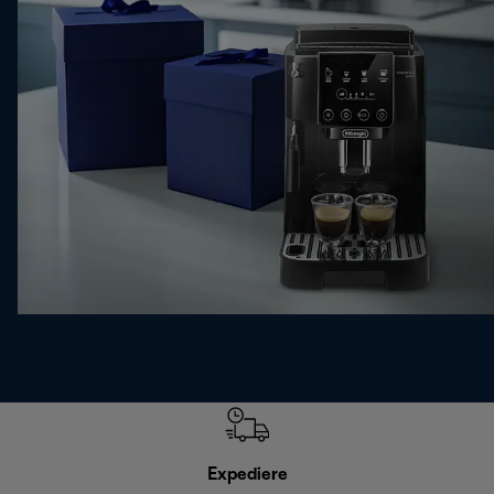
Expediere
R