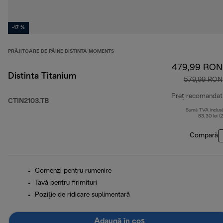
-17 %
PRĂJITOARE DE PÂINE DISTINTA MOMENTS
479,99 RON
Distinta Titanium
579,99 RON
Preț recomandat
CTIN2103.TB
Sumă TVA inclus
83,30 lei (
Compară
Comenzi pentru rumenire
Tavă pentru firimituri
Poziţie de ridicare suplimentară
Adaugă în coș