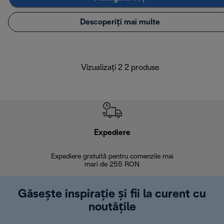
Descoperiți mai multe
Vizualizați 2 2 produse
Expediere
R
Expediere gratuită pentru comenzile mai
30 de zi
mari de 255 RON
Găsește inspirație și fii la curent cu
noutățile