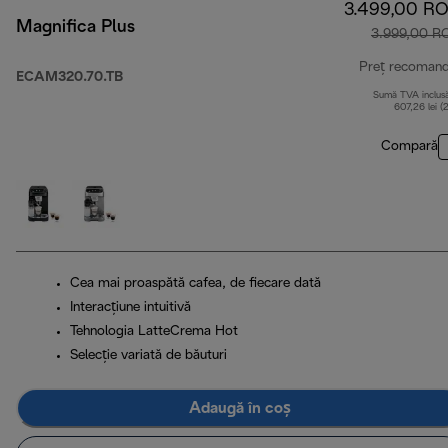
3.499,00 R
Magnifica Plus
3.999,00 R
Preț recoman
ECAM320.70.TB
Sumă TVA inclus
607,26 lei (
Compară
Cea mai proaspătă cafea, de fiecare dată
Interacțiune intuitivă
Tehnologia LatteCrema Hot
Selecție variată de băuturi
Adaugă în coș