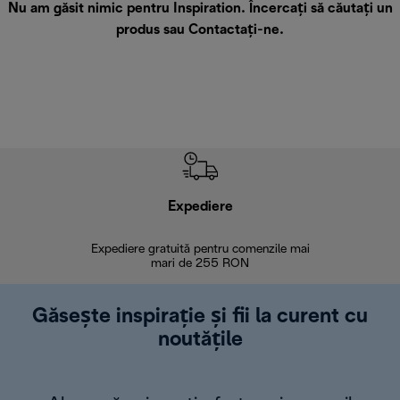
Nu am găsit nimic pentru Inspiration. Încercați să căutați un
produs sau
Contactați-ne
.
Expediere
R
Expediere gratuită pentru comenzile mai
30 de zi
mari de 255 RON
Găsește inspirație și fii la curent cu
noutățile