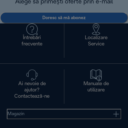
Alege să primești oferte prin e-mail
Doresc să mă abonez
Întrebări
Localizare
frecvente
Service
Ai nevoie de
Manuale de
ajutor?
utilizare
Contactează-ne
Magazin